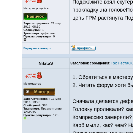
Подскажите взял скутер
Интересующийся
прокладку ,на головеПо
цепь ГРМ растянута По
Зарегистрирован:
21 мар
2016, 08:19
Сообщений:
1
Транспорт:
деферант
Пункты репутации:
0
Вернуться наверх
NikitaS
Заголовок сообщения:
Re: Нестаби
1. Обратиться к мастеру
Мотомастер
2. Читать форум хотя б
Зарегистрирован:
13 мар
Сначала делается дефе
2016, 19:23
Сообщений:
383
Головку проливали? как
Транспорт:
Предпочтение
YAMAHA
Пункты репутации:
123
Компрессию замеряли? 
Карб мыли, как? чем? Н