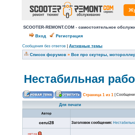
Ж
SCOOTER-REMONT.COM - самостоятельное обслужив
Вход
Регистрация
Активные темы
Сообщения без ответов
|
Список форумов
»
Все про скутеры, мотороллер
Нестабильная рабо
Страница
1
из
1
[ Сообщений
Для печати
Автор
cerui28
Заголовок сообщения:
Нестабильна