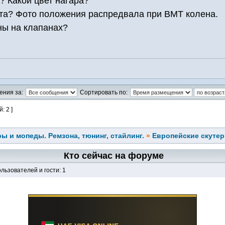
? Какой цвет нагара?
ута? Фото положения распредвала при ВМТ колена.
ны на клапанах?
ения за:
Сортировать по:
: 2 ]
ы и мопеды. Ремзона, тюнинг, стайлинг.
»
Европейские скуте
Кто сейчас на форуме
льзователей и гости: 1