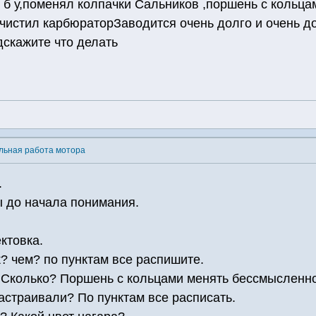
 б у,поменял колпачки Сальников ,поршень с кольц
чистил карбюраторЗаводится очень долго и очень до
дскажите что делать
льная работа мотора
.
ы до начала понимания.
ктовка.
? чем? по пунктам все распишите.
Сколько? Поршень с кольцами менять бессмысленно
астраивали? По пунктам все расписать.