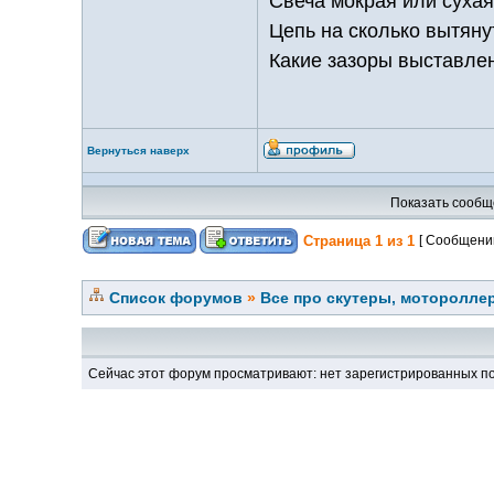
Свеча мокрая или сухая
Цепь на сколько вытян
Какие зазоры выставле
Вернуться наверх
Показать сообщ
Страница
1
из
1
[ Сообщений
Список форумов
»
Все про скутеры, мотороллер
Сейчас этот форум просматривают: нет зарегистрированных по