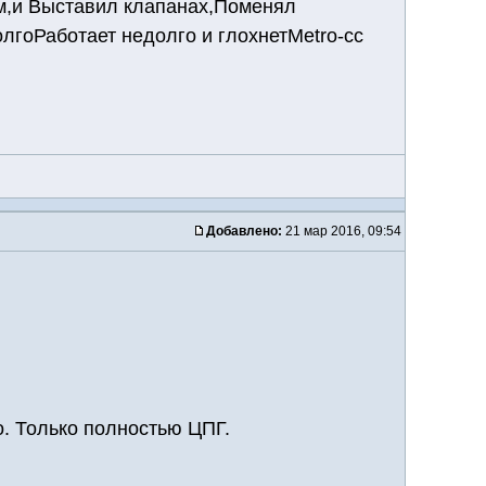
ам,и Выставил клапанах,Поменял
лгоРаботает недолго и глохнетMetro-cc
Добавлено:
21 мар 2016, 09:54
. Только полностью ЦПГ.