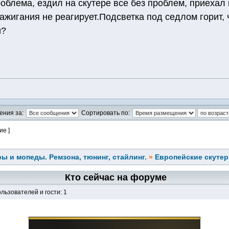
облема, ездил на скутере все без проблем, приехал 
ажигания не реагирует.Подсветка под седлом горит, ч
и?
ения за:
Сортировать по:
ие ]
ы и мопеды. Ремзона, тюнинг, стайлинг.
»
Европейские скуте
Кто сейчас на форуме
льзователей и гости: 1