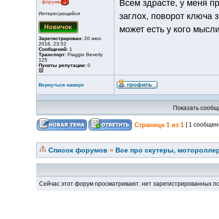
Всем здрасте, у меня пр
Интересующийся
заглох, поворот ключа з
может есть у кого мысл
Зарегистрирован:
20 июн
2016, 23:52
Сообщений:
1
Транспорт:
Piaggio Beverly
125
Пункты репутации:
0
Вернуться наверх
Показать сообщ
Страница
1
из
1
[ 1 сообщен
Список форумов
»
Все про скутеры, мотороллер
Сейчас этот форум просматривают: нет зарегистрированных по