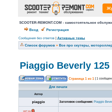
Ж
SCOOTER-REMONT.COM - самостоятельное обслужив
Вход
Регистрация
Активные темы
Сообщения без ответов
|
Список форумов
»
Все про скутеры, мотороллер
Piaggio Beverly 12
Страница
1
из
1
[ 1 сообщен
Для печати
Автор
piaggio
Заголовок сообщения:
Piaggio Beve