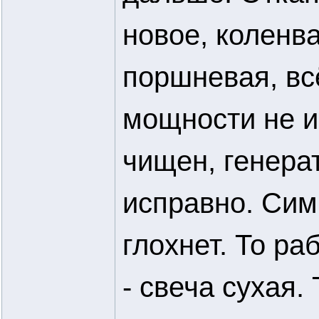
новое, коленв
поршневая, всё
мощности не и
чищен, генера
исправно. Сим
глохнет. То раб
- свеча сухая.