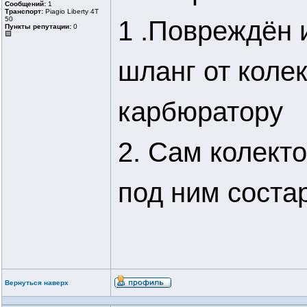
Сообщений:
1
Транспорт:
Piagio Liberty 4Т
50
1 .Повреждён 
Пункты репутации:
0
шланг от колек
карбюратору
2. Сам колект
под ним соста
Вернуться наверх