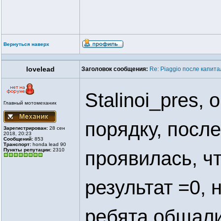
Вернуться наверх
lovelead
Заголовок сообщения:
Re: Piaggio после капит
Stalinoi_pres,
Главный мотомеханик
порядку, после
Зарегистрирован:
28 сен
2018, 20:23
Сообщений:
853
Транспорт:
honda lead 90
Пункты репутации:
2310
проявилась, чт
результат =0, 
ребята общалис