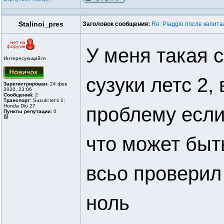
Stalinoi_pres
Заголовок сообщения:
Re: Piaggio после капит
У меня такая 
Интересующийся
сузуки летс 2,
Зарегистрирован:
24 фев
2020, 23:06
Сообщений:
2
Транспорт:
Suzuki let's 2;
Honda Dio 27
проблему если
Пункты репутации:
0
что может быть
всьо проверил
ноль