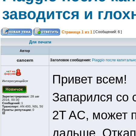
заводится и глох
Страница
1
из
1
[ Сообщений: 6 ]
Для печати
Автор
cancern
Заголовок сообщения:
Piaggio после капитальн
Привет всем!
Интересующийся
Запарился со с
Зарегистрирован:
28 авг
2016, 00:30
Сообщений:
1
Транспорт:
AN 400, NSL 50
Пункты репутации:
0
2T AC, может 
дальше. Откап