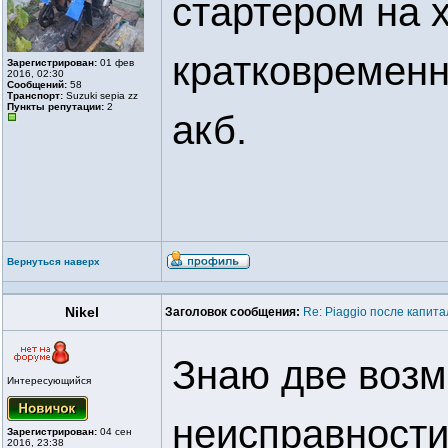
стартером на 
кратковременн
Зарегистрирован:
01 фев
2016, 02:30
Сообщений:
58
Транспорт:
Suzuki sepia zz
Пункты репутации:
2
акб.
Вернуться наверх
Nikel
Заголовок сообщения:
Re: Piaggio после капит
Знаю две воз
Интересующийся
неисправности
Зарегистрирован:
04 сен
2016, 23:38