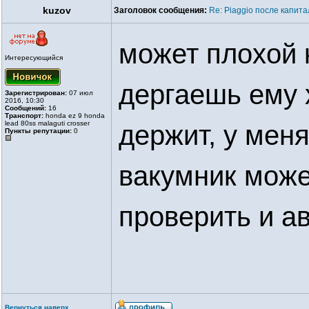
kuzov
Заголовок сообщения:
Re: Piaggio после капит
может плохой к
Интересующийся
дергаешь ему 
Зарегистрирован:
07 июл
2016, 10:30
Сообщений:
16
Транспорт:
honda ez 9 honda
lead 80ss malaguti crosser
держит, у мен
Пункты репутации:
0
вакумник може
проверить и а
Вернуться наверх