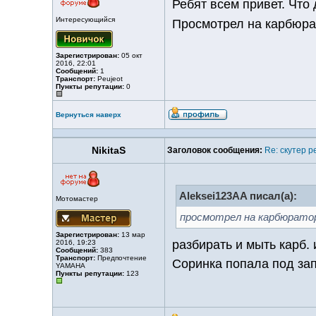
Ребят всем привет. Что 
Интересующийся
Просмотрел на карбюрат
Зарегистрирован:
05 окт
2016, 22:01
Сообщений:
1
Транспорт:
Peujeot
Пункты репутации:
0
Вернуться наверх
NikitaS
Заголовок сообщения:
Re: скутер p
Aleksei123AA писал(а):
Мотомастер
просмотрел на карбюратор
Зарегистрирован:
13 мар
разбирать и мыть карб.
2016, 19:23
Сообщений:
383
Транспорт:
Предпочтение
Соринка попала под за
YAMAHA
Пункты репутации:
123