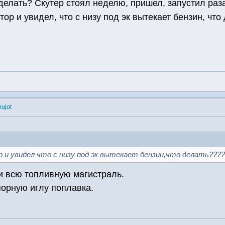
делать? Скутер стоял неделю, пришел, запустил раза 
ор и увидел, что с низу под эк вытекает бензин, чт
eujot
 и увидел что с низу под эк вытекает бензин,что делать????
 и всю топливную магистраль.
порную иглу поплавка.