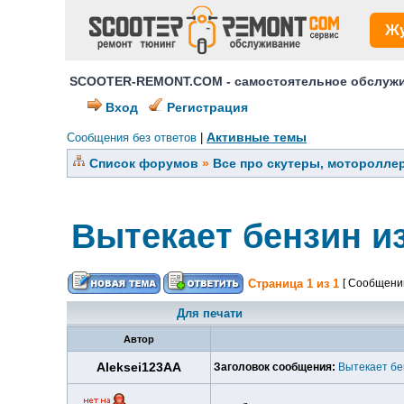
Ж
SCOOTER-REMONT.COM - самостоятельное обслужив
Вход
Регистрация
Активные темы
Сообщения без ответов
|
Список форумов
»
Все про скутеры, мотороллер
Вытекает бензин из
Страница
1
из
1
[ Сообщений
Для печати
Автор
Aleksei123AA
Заголовок сообщения:
Вытекает бе