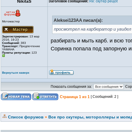
NikitaS
Заголовок сообщения:
Re: скутер peujot
Aleksei123AA писал(а):
Мотомастер
просмотрел на карбюратор и увидел
Зарегистрирован:
13 мар
разбирать и мыть карб. и всю т
2016, 19:23
Сообщений:
383
Транспорт:
Предпочтение
Соринка попала под запорную и
YAMAHA
Пункты репутации:
123
Вернуться наверх
Показать сообщения за:
Сор
Страница
1
из
1
[ Сообщений: 2 ]
Список форумов
»
Все про скутеры, мотороллеры и мопед