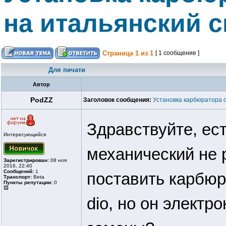
на итальянский с
Страница
1
из
1
[ 1 сообщение ]
Для печати
Автор
PodZZ
Заголовок сообщения:
Установка карбюратора о
Здравствуйте, есть
Интересующийся
механический не 
Зарегистрирован:
08 ноя
2016, 22:40
Сообщений:
1
поставить карбюр
Транспорт:
Beta
Пункты репутации:
0
dio, но он электр