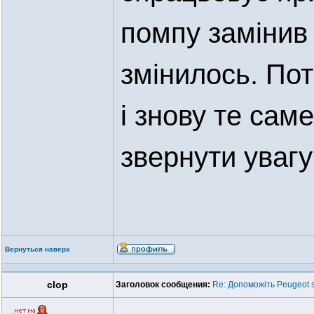
помпу замінив 
змінилось. По
і знову те сам
звернути увагу
Вернуться наверх
clop
Заголовок сообщения:
Re: Допоможіть Peugeot s