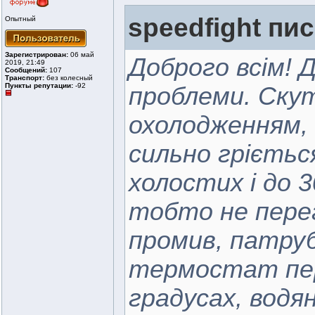
speedfight пис
Опытный
Зарегистрирован:
06 май
Доброго всім! 
2019, 21:49
Сообщений:
107
Транспорт:
без колесный
Пункты репутации:
-92
проблеми. Ску
охолодженням,
сильно гріється
холостих і до 
тобто не пере
промив, патрубк
термостат пер
градусах, водян