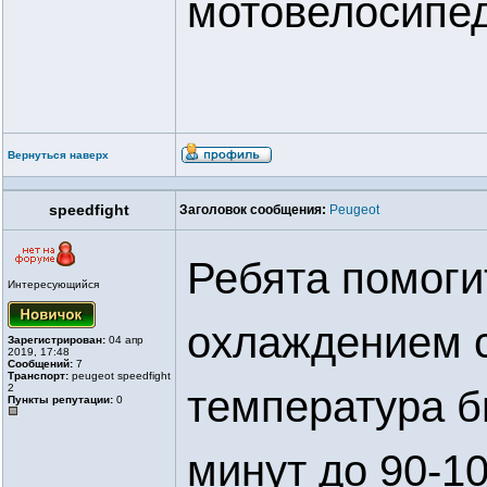
мотовелосипе
Вернуться наверх
speedfight
Заголовок сообщения:
Peugeot
Ребята помоги
Интересующийся
охлаждением с
Зарегистрирован:
04 апр
2019, 17:48
Сообщений:
7
Транспорт:
peugeot speedfight
2
температура б
Пункты репутации:
0
минут до 90-10