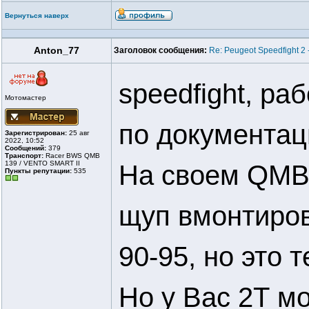
Вернуться наверх
Anton_77
Заголовок сообщения:
Re: Peugeot Speedfight 2
speedfight, ра
Мотомастер
по документац
Зарегистрирован:
25 авг
2022, 10:52
Сообщений:
379
Транспорт:
Racer BWS QMB
139 / VENTO SMART II
На своем QMB
Пункты репутации:
535
щуп вмонтиров
90-95, но это 
Но у Вас 2Т мо