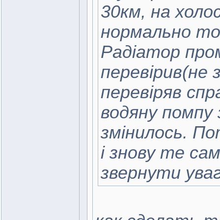
30км, на холо
нормально то
Радіатор пром
перевірив(не
перевіряв спр
водяну помпу з
змінилось. По
і знову те са
звернути ува