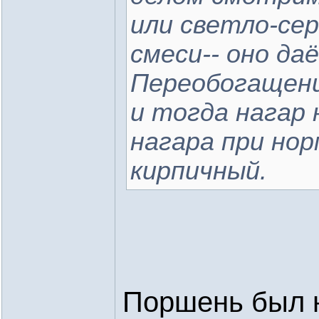
или светло-се
смеси-- оно да
Переобогащени
и тогда нагар 
нагара при нор
кирпичный.
Поршень был н