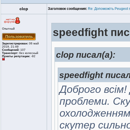
clop
Заголовок сообщения:
Re: Допоможіть Peugeot s
speedfight пис
Опытный
Зарегистрирован:
06 май
2019, 21:49
Сообщений:
107
clop писал(а):
Транспорт:
без колесный
Пункты репутации:
-92
speedfight писал
Доброго всім!
проблеми. Ск
охолодженням
скутер сильно