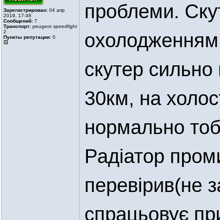
проблеми. Ску
Зарегистрирован:
04 апр
2019, 17:48
Сообщений:
7
Транспорт:
peugeot speedfight
2
охолодженням,
Пункты репутации:
0
скутер сильно 
30км, на холос
нормально тоб
Радіатор проми
перевірив(не з
спрацьовує при