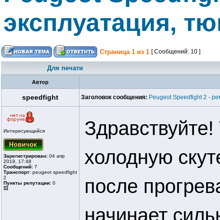
эксплуатация, тю
Страница
1
из
1
[ Сообщений: 10 ]
Для печати
Автор
speedfight
Заголовок сообщения:
Peugeot Speedfight 2 - р
Здравствуйте!
Интересующийся
холодную скут
Зарегистрирован:
04 апр
2019, 17:48
Сообщений:
7
Транспорт:
peugeot speedfight
2
после прогрев
Пункты репутации:
0
начинает сил