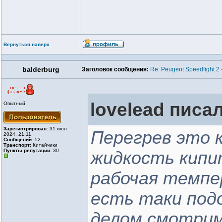
Вернуться наверх
balderburg
Заголовок сообщения:
Re: Peugeot Speedfight 2
lovelead писал
Опытный
Зарегистрирован:
31 июл
Перегрев это 
2024, 21:11
Сообщений:
52
Транспорт:
Китайчики
Пункты репутации:
30
жидкость кипит
рабочая темпе
есть таки подо
делом смотрим