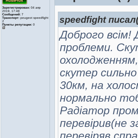
Зарегистрирован:
04 апр
2019, 17:48
Сообщений:
7
speedfight писал(
Транспорт:
peugeot speedfight
2
Пункты репутации:
0
Доброго всім!
проблеми. Ску
охолодженням,
скутер сильно 
30км, на холос
нормально тоб
Радіатор пром
перевірив(не 
перевіряв спра