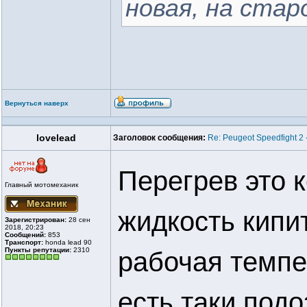
новая, на стар
Вернуться наверх
lovelead
Заголовок сообщения:
Re: Peugeot Speedfight 2
Перегрев это 
Главный мотомеханик
жидкость кипит
Зарегистрирован:
28 сен
2018, 20:23
Сообщений:
853
Транспорт:
honda lead 90
Пункты репутации:
2310
рабочая темпе
есть таки подо