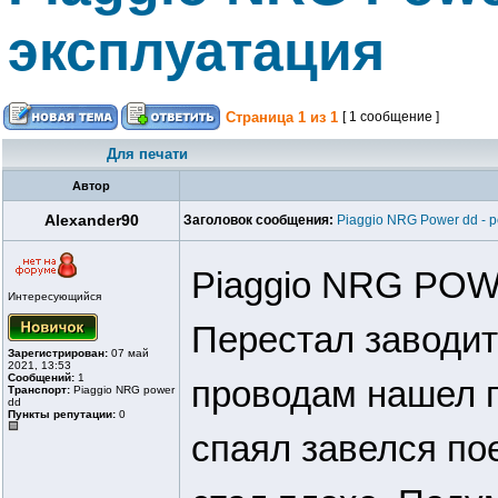
эксплуатация
Страница
1
из
1
[ 1 сообщение ]
Для печати
Автор
Alexander90
Заголовок сообщения:
Piaggio NRG Power dd - 
Piaggio NRG POW
Интересующийся
Перестал заводит
Зарегистрирован:
07 май
2021, 13:53
Сообщений:
1
проводам нашел п
Транспорт:
Piaggio NRG power
dd
Пункты репутации:
0
спаял завелся пое