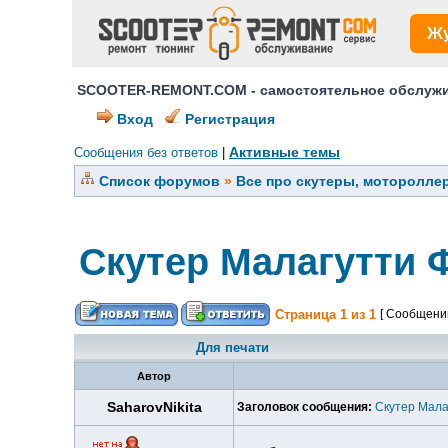
Ж
SCOOTER-REMONT.COM - самостоятельное обслужив
Вход
Регистрация
Активные темы
Сообщения без ответов
|
Список форумов
»
Все про скутеры, мотороллер
Скутер Малагутти 
Страница
1
из
1
[ Сообщений
Для печати
Автор
SaharovNikita
Заголовок сообщения:
Скутер Мала