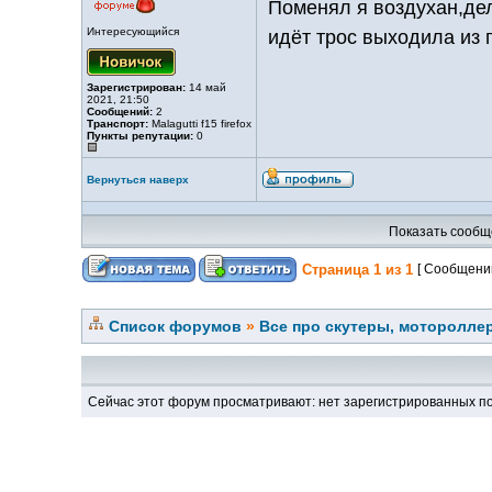
Поменял я воздухан,дело
Интересующийся
идёт трос выходила из 
Зарегистрирован:
14 май
2021, 21:50
Сообщений:
2
Транспорт:
Malagutti f15 firefox
Пункты репутации:
0
Вернуться наверх
Показать сообщ
Страница
1
из
1
[ Сообщений
Список форумов
»
Все про скутеры, мотороллер
Сейчас этот форум просматривают: нет зарегистрированных по