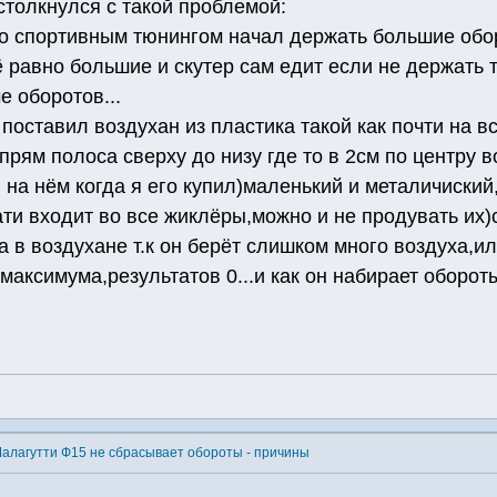
столкнулся с такой проблемой:
со спортивным тюнингом начал держать большие обор
 равно большие и скутер сам едит если не держать т
е оборотов...
 поставил воздухан из пластика такой как почти на в
прям полоса сверху до низу где то в 2см по центру 
 на нём когда я его купил)маленький и металичиск
тати входит во все жиклёры,можно и не продувать их
 в воздухане т.к он берёт слишком много воздуха,и
 максимума,результатов 0...и как он набирает оборо
Малагутти Ф15 не сбрасывает обороты - причины