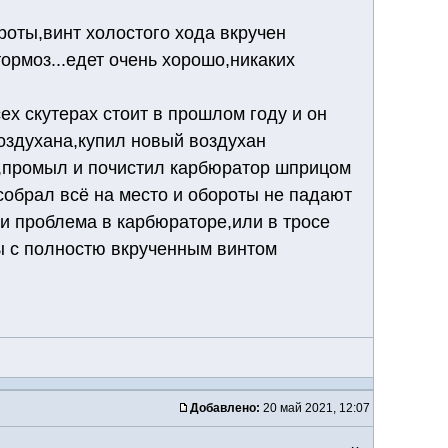
оты,винт холостого хода вкручен
ормоз...едет очень хорошо,никаких
сех скутерах стоит в прошлом году и он
воздухана,купил новый воздухан
ий,промыл и почистил карбюратор шприцом
)собрал всё на место и обороты не падают
ли проблема в карбюраторе,или в тросе
ты с полностю вкрученным винтом
Добавлено:
20 май 2021, 12:07