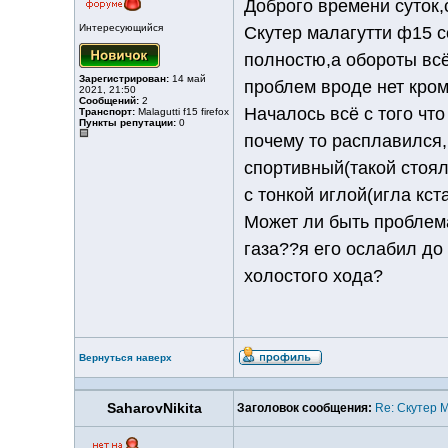
Доброго времени суток,
Интересующийся
Скутер малагутти ф15 
полностю,а обороты всё
Зарегистрирован:
14 май
проблем вроде нет кром
2021, 21:50
Сообщений:
2
Началось всё с того что
Транспорт:
Malagutti f15 firefox
Пункты репутации:
0
почему то расплавился,
спортивный(такой стоял
с тонкой иглой(игла кс
Может ли быть проблема
газа??я его ослабил до
холостого хода?
Вернуться наверх
SaharovNikita
Заголовок сообщения:
Re: Скутер 