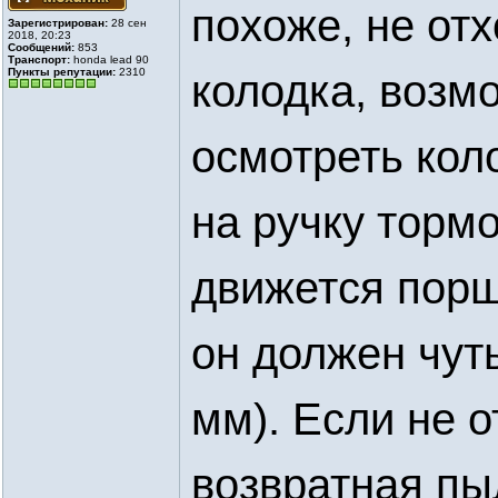
похоже, не от
Зарегистрирован:
28 сен
2018, 20:23
Сообщений:
853
Транспорт:
honda lead 90
Пункты репутации:
2310
колодка, возмо
осмотреть коло
на ручку тормо
движется порш
он должен чуть
мм). Если не о
возвратная пы