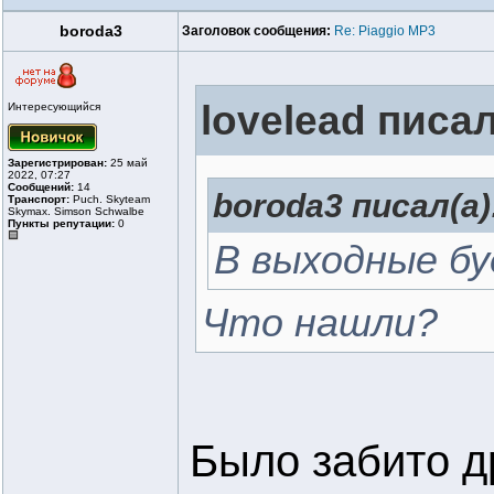
boroda3
Заголовок сообщения:
Re: Piaggio MP3
lovelead писал
Интересующийся
Зарегистрирован:
25 май
2022, 07:27
Сообщений:
14
boroda3 писал(а)
Транспорт:
Puch. Skyteam
Skymax. Simson Schwalbe
Пункты репутации:
0
В выходные бу
Что нашли?
Было забито д