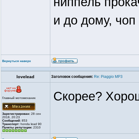
ниппель прока
и до дому, чоп
Вернуться наверх
lovelead
Заголовок сообщения:
Re: Piaggio MP3
Скорее? Хорош
Главный мотомеханик
Зарегистрирован:
28 сен
2018, 20:23
Сообщений:
853
Транспорт:
honda lead 90
Пункты репутации:
2310