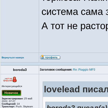
система сама 
А тот не раст
Вернуться наверх
boroda3
Заголовок сообщения:
Re: Piaggio MP3
lovelead писал
Интересующийся
Зарегистрирован:
25 май
2022, 07:27
Сообщений:
14
boroda3 писал(а)
Транспорт:
Puch. Skyteam