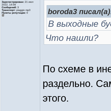
Зарегистрирован:
21 июл
2022, 14:09
Сообщений:
3
boroda3 писал(а)
Транспорт:
piaggio mp3
Пункты репутации:
0
В выходные бу
Что нашли?
По схеме в ин
раздельно. Са
этого.