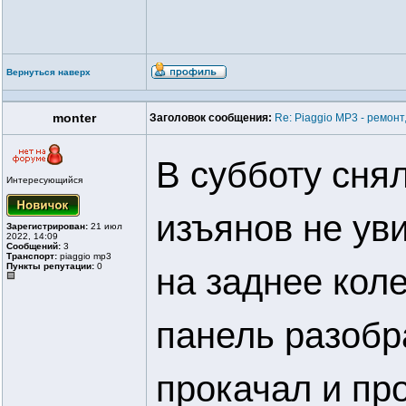
Вернуться наверх
monter
Заголовок сообщения:
Re: Piaggio MP3 - ремонт
В субботу сня
Интересующийся
изъянов не ув
Зарегистрирован:
21 июл
2022, 14:09
Сообщений:
3
Транспорт:
piaggio mp3
Пункты репутации:
0
на заднее кол
панель разобр
прокачал и про