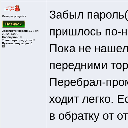
Забыл пароль( 
Интересующийся
пришлось по-н
Зарегистрирован:
21 июл
2022, 14:09
Сообщений:
3
Транспорт:
piaggio mp3
Пункты репутации:
0
Пока не нашел 
передними тор
Перебрал-пром
ходит легко. Е
в обратку от о