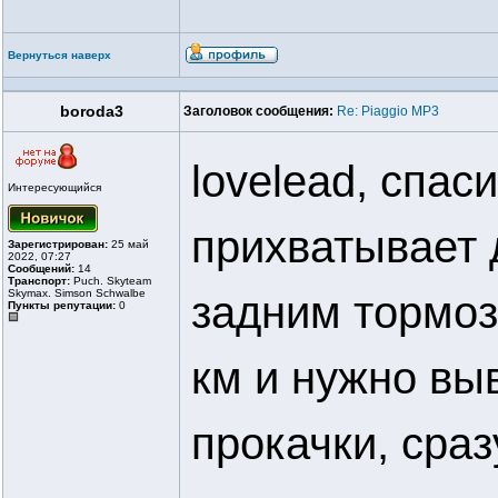
Вернуться наверх
boroda3
Заголовок сообщения:
Re: Piaggio MP3
lovelead, спас
Интересующийся
прихватывает 
Зарегистрирован:
25 май
2022, 07:27
Сообщений:
14
Транспорт:
Puch. Skyteam
Skymax. Simson Schwalbe
задним тормоз
Пункты репутации:
0
км и нужно вы
прокачки, сраз