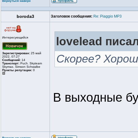
Вернуться наверх
boroda3
Заголовок сообщения:
Re: Piaggio MP3
lovelead писал
Интересующийся
Зарегистрирован:
25 май
Скорее? Хорош
2022, 07:27
Сообщений:
14
Транспорт:
Puch. Skyteam
Skymax. Simson Schwalbe
Пункты репутации:
0
В выходные бу
Вернуться наверх