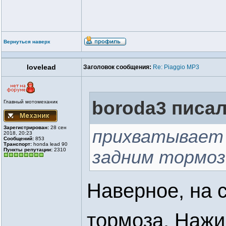
Вернуться наверх
lovelead
Заголовок сообщения:
Re: Piaggio MP3
boroda3 писал
Главный мотомеханик
Зарегистрирован:
28 сен
прихватывает 
2018, 20:23
Сообщений:
853
Транспорт:
honda lead 90
Пункты репутации:
2310
задним тормоз
Наверное, на 
тормоза. Нажи