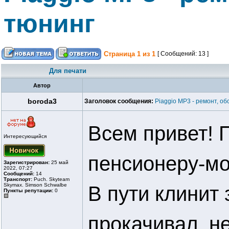
тюнинг
Страница
1
из
1
[ Сообщений: 13 ]
Для печати
Автор
boroda3
Заголовок сообщения:
Piaggio MP3 - ремонт, о
Всем привет! 
Интересующийся
пенсионеру-мо
Зарегистрирован:
25 май
2022, 07:27
Сообщений:
14
Транспорт:
Puch. Skyteam
Skymax. Simson Schwalbe
В пути клинит 
Пункты репутации:
0
прокачивал, н