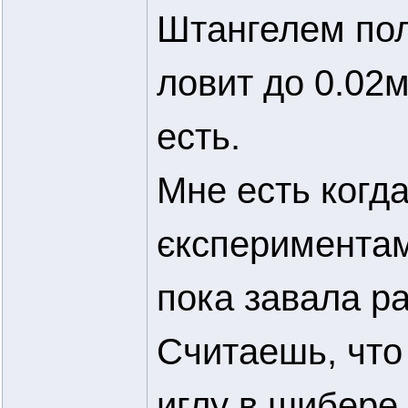
Штангелем пол
ловит до 0.02
есть.
Мне есть когд
єкспериментам
пока завала ра
Считаешь, что
иглу в шибере