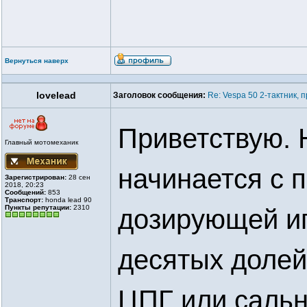
Вернуться наверх
lovelead
Заголовок сообщения:
Re: Vespa 50 2-тактник,
Приветствую. 
Главный мотомеханик
начинается с 
Зарегистрирован:
28 сен
2018, 20:23
Сообщений:
853
Транспорт:
honda lead 90
Пункты репутации:
2310
дозирующей иг
десятых долей
ЦПГ или сальн