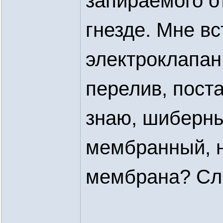
запираемого о
гнезде. Мне в
электроклапан
перелив, пост
знаю, шиберн
мембранный, н
мембрана? Сл