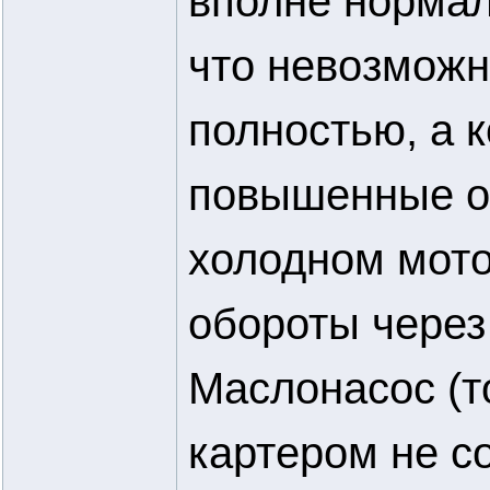
вполне нормаль
что невозможно
полностью, а к
повышенные об
холодном мото
обороты через
Маслонасос (то
картером не с