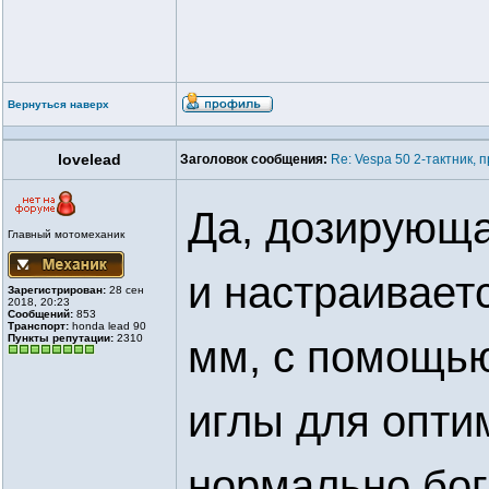
Вернуться наверх
lovelead
Заголовок сообщения:
Re: Vespa 50 2-тактник,
Да, дозирующа
Главный мотомеханик
и настраиваетс
Зарегистрирован:
28 сен
2018, 20:23
Сообщений:
853
Транспорт:
honda lead 90
Пункты репутации:
2310
мм, с помощью
иглы для опти
нормально бог