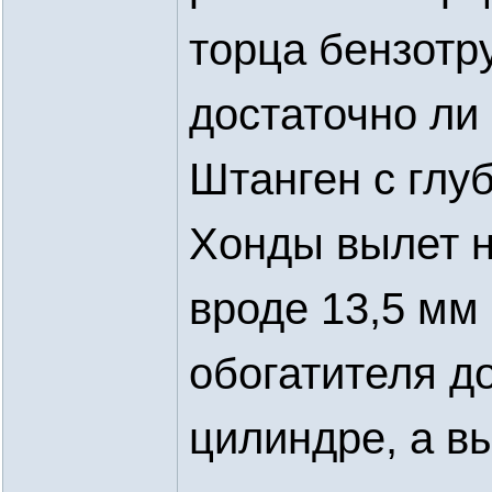
торца бензотр
достаточно ли
Штанген с глу
Хонды вылет н
вроде 13,5 мм 
обогатителя д
цилиндре, а в