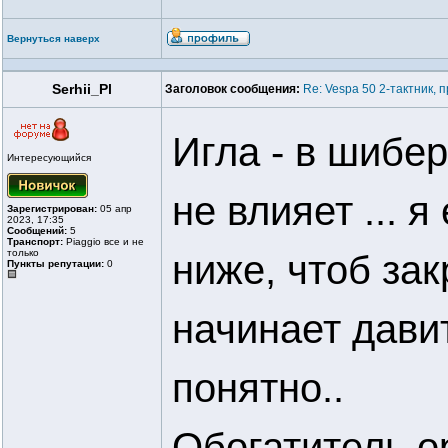
Вернуться наверх
Serhii_Pl
Заголовок сообщения:
Re: Vespa 50 2-тактник,
Игла - в шибе
Интересующийся
не влияет ... 
Зарегистрирован:
05 апр
2023, 17:35
Сообщений:
5
Транспорт:
Piaggio все и не
только
ниже, чтоб зак
Пункты репутации:
0
начинает давит
понятно..
Обогатитель о