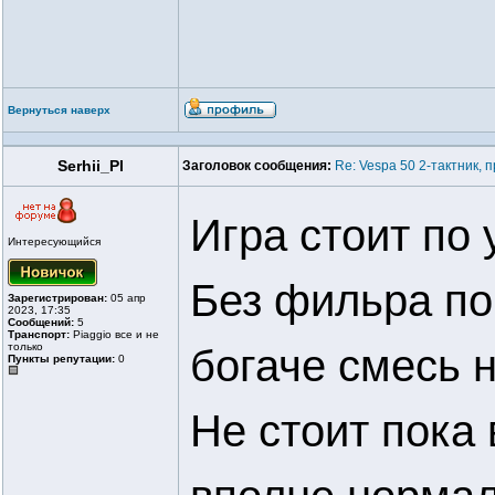
Вернуться наверх
Serhii_Pl
Заголовок сообщения:
Re: Vespa 50 2-тактник,
Игра стоит по
Интересующийся
Без фильра пок
Зарегистрирован:
05 апр
2023, 17:35
Сообщений:
5
Транспорт:
Piaggio все и не
только
богаче смесь 
Пункты репутации:
0
Не стоит пока 