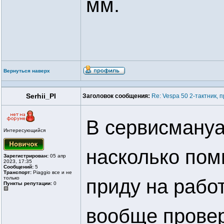
мм.
Вернуться наверх
Serhii_Pl
Заголовок сообщения:
Re: Vespa 50 2-тактник,
В сервисмануа
Интересующийся
насколько пом
Зарегистрирован:
05 апр
2023, 17:35
Сообщений:
5
Транспорт:
Piaggio все и не
только
приду на работ
Пункты репутации:
0
вообще провер