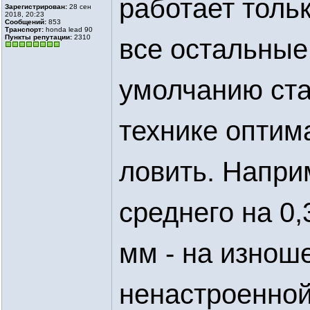
работает тольк
Зарегистрирован:
28 сен
2018, 20:23
Сообщений:
853
Транспорт:
honda lead 90
Пункты репутации:
2310
все остальные
умолчанию ста
технике оптим
ловить. Напри
среднего на 0,
мм - на изноше
ненастроенной