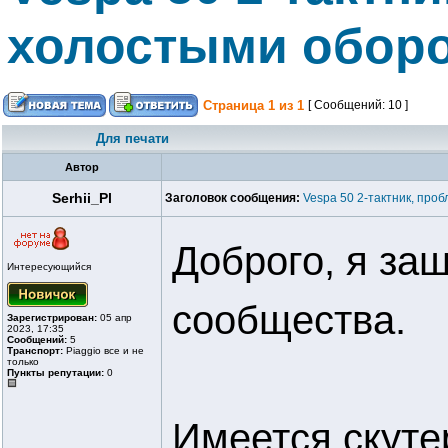
холостыми обор
Страница
1
из
1
[ Сообщений: 10 ]
Для печати
Автор
Serhii_Pl
Заголовок сообщения:
Vespa 50 2-тактник, про
Доброго, я за
Интересующийся
сообщества.
Зарегистрирован:
05 апр
2023, 17:35
Сообщений:
5
Транспорт:
Piaggio все и не
только
Пункты репутации:
0
Имеется скутер