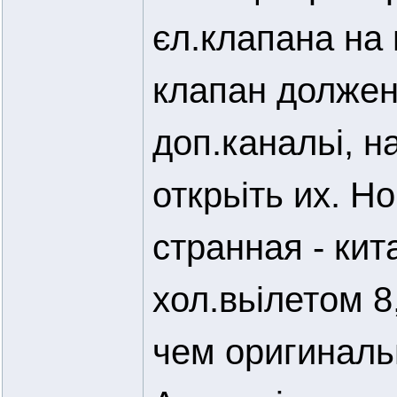
єл.клапана на
клапан должен
доп.канальі, н
открьіть их. Н
странная - кит
хол.вьілетом 8
чем оригинальн