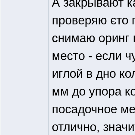
А закрьівают к
проверяю єто 
снимаю оринг 
место - если ч
иглой в дно к
мм до упора к
посадочное мес
отлично, значи