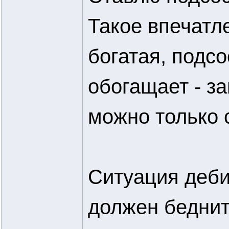
Такое впечатл
богатая, подс
обогащает - з
можно только 
Ситуация деби
должен беднить