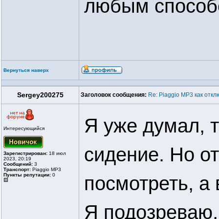
любым способо
Вернуться наверх
Sergey200275
Заголовок сообщения:
Re: Piaggio MP3 как отк
Я уже думал, 
Интересующийся
сидение. Но о
Зарегистрирован:
18 июл
2023, 20:19
Сообщений:
3
Транспорт:
Piaggio MP3
Пункты репутации:
0
посмотреть, а 
Я подозреваю,