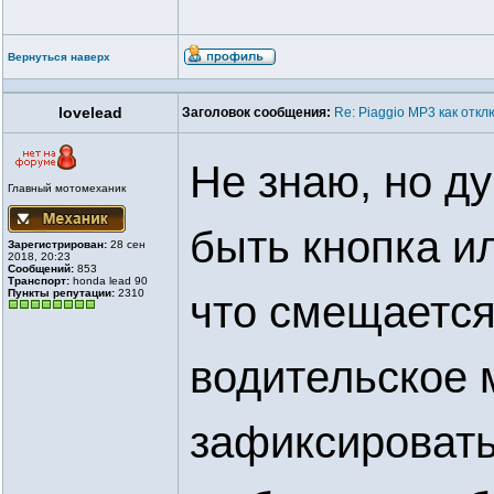
Вернуться наверх
lovelead
Заголовок сообщения:
Re: Piaggio MP3 как отк
Не знаю, но д
Главный мотомеханик
быть кнопка ил
Зарегистрирован:
28 сен
2018, 20:23
Сообщений:
853
Транспорт:
honda lead 90
Пункты репутации:
2310
что смещается
водительское м
зафиксировать