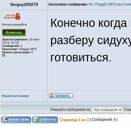
Sergey200275
Заголовок сообщения:
Re: Piaggio MP3 как отк
Конечно когда 
Интересующийся
разберу сидуху
Зарегистрирован:
18 июл
2023, 20:19
Сообщений:
3
Транспорт:
Piaggio MP3
Пункты репутации:
0
готовиться.
Вернуться наверх
Показать сообщения за:
Сор
Страница
1
из
1
[ Сообщений: 4 ]