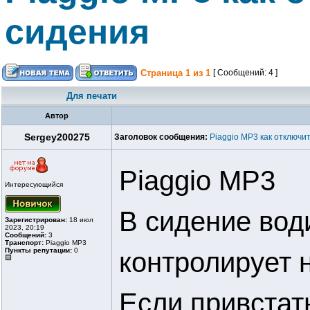
сидения
Страница
1
из
1
[ Сообщений: 4 ]
Для печати
Автор
Sergey200275
Заголовок сообщения:
Piaggio MP3 как отключи
Piaggio MP3
Интересующийся
В сидение вод
Зарегистрирован:
18 июл
2023, 20:19
Сообщений:
3
Транспорт:
Piaggio MP3
Пункты репутации:
0
контролирует 
Если привстат