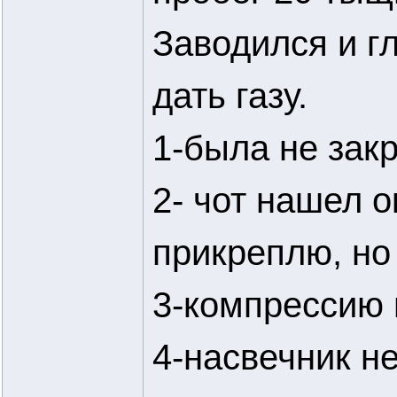
Заводился и г
дать газу.
1-была не зак
2- чот нашел 
прикреплю, но
3-компрессию 
4-насвечник н