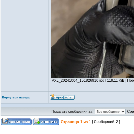
PXL_20241004_151826910.jpg [ 118.11 KiB | Про
Вернуться наверх
Показать сообщения за:
Сор
Страница
1
из
1
[ Сообщений: 2 ]