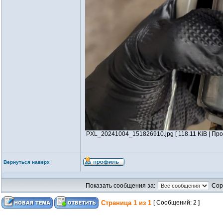
PXL_20241004_151826910.jpg [ 118.11 KiB | Про
Вернуться наверх
Показать сообщения за:
Сор
Страница
1
из
1
[ Сообщений: 2 ]