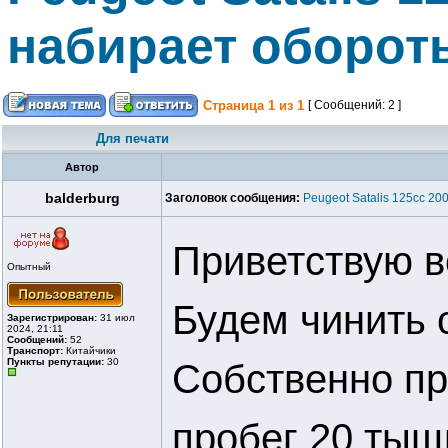
набирает оборот
Страница
1
из
1
[ Сообщений: 2 ]
Для печати
Автор
balderburg
Заголовок сообщения:
Peugeot Satalis 125cc 2
Приветствую 
Опытный
Будем чинить 
Зарегистрирован:
31 июл
2024, 21:11
Сообщений:
52
Транспорт:
Китайчики
Пункты репутации:
30
Собственно пр
пробег 20 тыщ