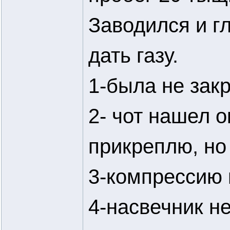
Заводился и г
дать газу.
1-была не зак
2- чот нашел 
прикреплю, но
3-компрессию 
4-насвечник н