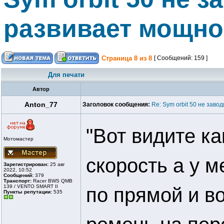
развивает мощно
Страница
8
из
8
[ Сообщений: 159 ]
Для печати
Автор
Anton_77
Заголовок сообщения:
Re: Sym orbit 50 не заво
"Вот видите ка
Мотомастер
скорость а у м
Зарегистрирован:
25 авг
2022, 10:52
Сообщений:
379
Транспорт:
Racer BWS QMB
139 / VENTO SMART II
по прямой и во
Пункты репутации:
535