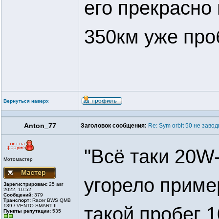
его прекрасно
350км уже про
Вернуться наверх
Anton_77
Заголовок сообщения:
Re: Sym orbit 50 не заво
"Всё таки 20W-
Мотомастер
угорело приме
Зарегистрирован:
25 авг
2022, 10:52
Сообщений:
379
Транспорт:
Racer BWS QMB
139 / VENTO SMART II
такой пробег 
Пункты репутации:
535