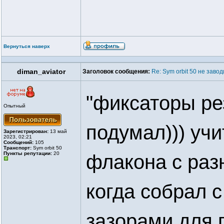
Вернуться наверх
diman_aviator
Заголовок сообщения:
Re: Sym orbit 50 не заво
"фиксаторы рез
Опытный
подумал))) учи
Зарегистрирован:
13 май
2023, 02:21
Сообщений:
105
Транспорт:
Sym orbit 50
Пункты репутации:
20
флакона с раз
когда собрал 
зазорами для 