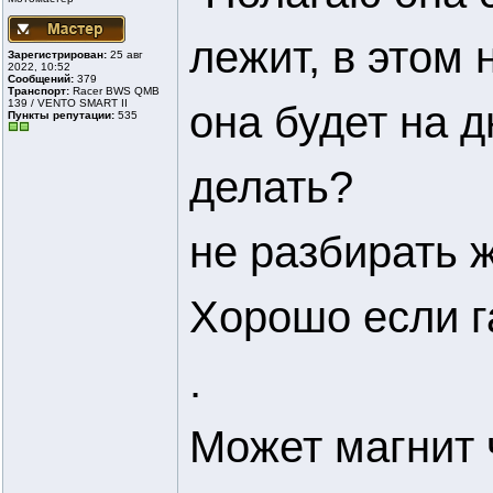
лежит, в этом 
Зарегистрирован:
25 авг
2022, 10:52
Сообщений:
379
Транспорт:
Racer BWS QMB
139 / VENTO SMART II
она будет на д
Пункты репутации:
535
делать?
не разбирать ж
Хорошо если г
.
Может магнит 