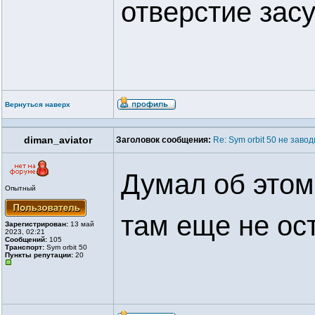
отверстие засу
Вернуться наверх
diman_aviator
Заголовок сообщения:
Re: Sym orbit 50 не заво
Думал об этом
Опытный
там еще не ост
Зарегистрирован:
13 май
2023, 02:21
Сообщений:
105
Транспорт:
Sym orbit 50
Пункты репутации:
20