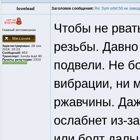
lovelead
Заголовок сообщения:
Re: Sym orbit 50 не заво
Чтобы не рват
Главный мотомеханик
резьбы. Давно
Зарегистрирован:
28 сен
2018, 20:23
Сообщений:
853
Транспорт:
honda lead 90
Пункты репутации:
2310
подвели. Не бо
вибрации, ни 
ржавчины. Даж
ослабнет из-з
или болт даль