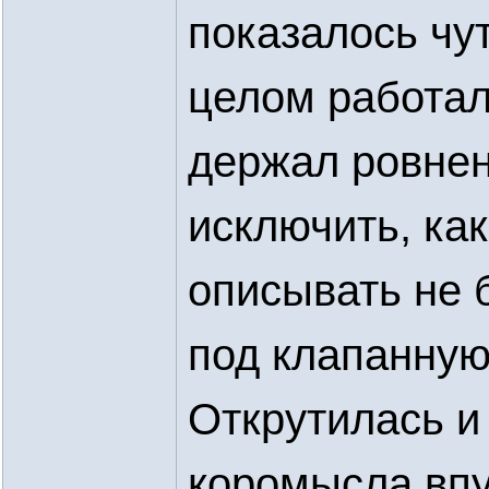
показалось чу
целом работал
держал ровне
исключить, ка
описывать не 
под клапанную 
Открутилась и
коромысла впу