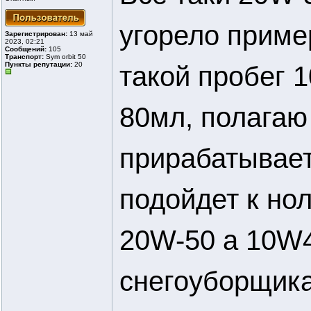
угорело приме
Зарегистрирован:
13 май
2023, 02:21
Сообщений:
105
Транспорт:
Sym orbit 50
Пункты репутации:
20
такой пробег 
80мл, полагаю
прирабатывает
подойдет к но
20W-50 а 10W
снегоуборщика