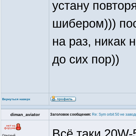
устану повторя
шибером))) по
на раз, никак 
до сих пор))
Вернуться наверх
diman_aviator
Заголовок сообщения:
Re: Sym orbit 50 не заво
Всё таки 20W-5
Опытный