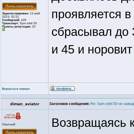
проявляется в 
Зарегистрирован:
13 май
2023, 02:21
Сообщений:
105
Транспорт:
Sym orbit 50
Пункты репутации:
20
сбрасывал до 3
и 45 и норовит
Вернуться наверх
diman_aviator
Заголовок сообщения:
Re: Sym orbit 50 не заво
Возвращаясь к
Опытный