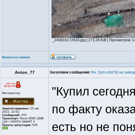
_240816172634.jpg [ 273.28 KiB | Просмотров: 1
Вернуться наверх
Anton_77
Заголовок сообщения:
Re: Sym orbit 50 не заво
"Купил сегодн
Мотомастер
по факту оказ
Зарегистрирован:
25 авг
2022, 10:52
Сообщений:
379
Транспорт:
Racer BWS QMB
139 / VENTO SMART II
есть но не пон
Пункты репутации:
535