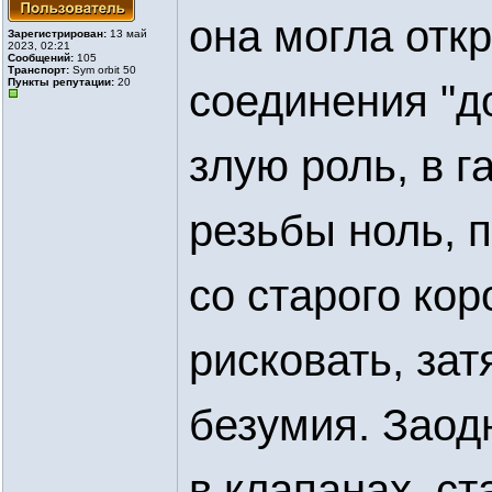
она могла откр
Зарегистрирован:
13 май
2023, 02:21
Сообщений:
105
Транспорт:
Sym orbit 50
Пункты репутации:
20
соединения "до
злую роль, в г
резьбы ноль, п
со старого ко
рисковать, зат
безумия. Заод
в клапанах, ст