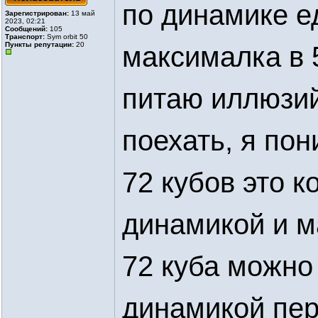
по динамике е
Зарегистрирован:
13 май
2023, 02:21
Сообщений:
105
Транспорт:
Sym orbit 50
Пункты репутации:
20
максималка в 5
питаю иллюзий
поехать, я пон
72 кубов это 
динамикой и м
72 куба можно
динамикой пер