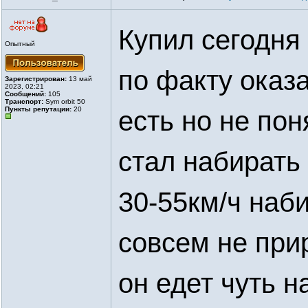
Купил сегодня
Опытный
по факту оказ
Зарегистрирован:
13 май
2023, 02:21
Сообщений:
105
Транспорт:
Sym orbit 50
Пункты репутации:
20
есть но не пон
стал набирать
30-55км/ч наб
совсем не прир
он едет чуть 