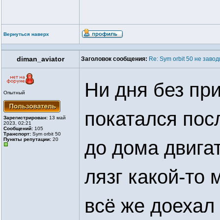
Вернуться наверх
diman_aviator
Заголовок сообщения:
Re: Sym orbit 50 не заво
Ни дня без пр
Опытный
покатался посл
Зарегистрирован:
13 май
2023, 02:21
Сообщений:
105
Транспорт:
Sym orbit 50
Пункты репутации:
20
до дома двигат
лязг какой-то 
всё же доехал 