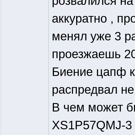
розвалился на
аккуратно , п
менял уже 3 ра
проезжаешь 20
Биение цапф к
распредвал не 
В чем может б
XS1P57QMJ-3