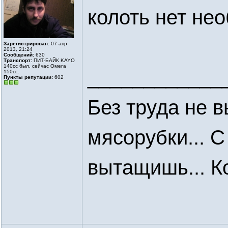
колоть нет нео
Зарегистрирован:
07 апр
2013, 21:24
Сообщений:
630
Транспорт:
ПИТ-БАЙК KAYO
140cc был. сейчас Омега
____________
150сс.
Пункты репутации:
602
Без труда не 
мясорубки... С
вытащишь... Кор