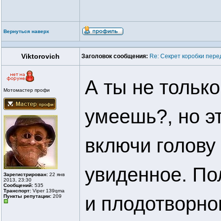
Вернуться наверх
Viktorovich
Заголовок сообщения:
Re: Секрет коробки пер
А ты не только
Мотомастер профи
умеешь?, но эт
включи голову
увиденное. По
Зарегистрирован:
22 янв
2013, 23:30
Сообщений:
535
Транспорт:
Viper 139qmа
и плодотворног
Пункты репутации:
209