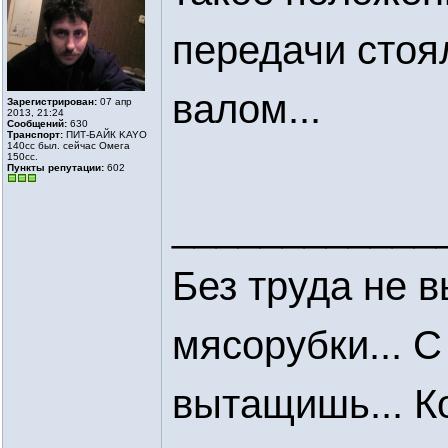
передачи стоя
валом...
Зарегистрирован:
07 апр
2013, 21:24
Сообщений:
630
Транспорт:
ПИТ-БАЙК KAYO
140cc был. сейчас Омега
150сс.
Пункты репутации:
602
____________
Без труда не 
мясорубки... С
вытащишь... Кор