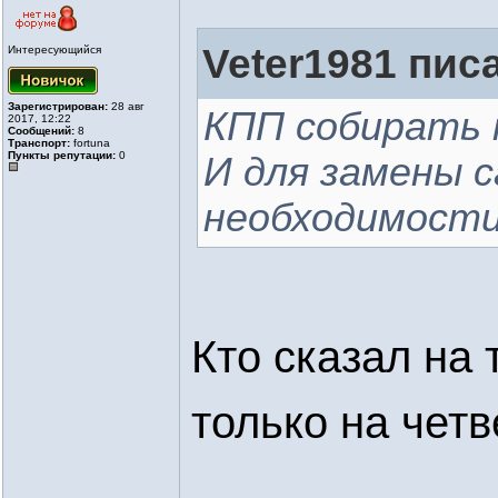
Veter1981 писа
Интересующийся
Зарегистрирован:
28 авг
КПП собирать н
2017, 12:22
Сообщений:
8
Транспорт:
fortuna
Пункты репутации:
0
И для замены с
необходимости.
Кто сказал на
только на четв