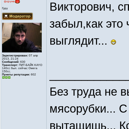
Викторович, сп
Гуру
забыл,как это 
выглядит...
Зарегистрирован:
07 апр
2013, 21:24
Сообщений:
630
Транспорт:
ПИТ-БАЙК KAYO
140cc был. сейчас Омега
____________
150сс.
Пункты репутации:
602
Без труда не 
мясорубки... С
вытащишь... Кор