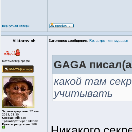
Вернуться наверх
Viktorovich
Заголовок сообщения:
Re: секрет кпп муравья
GAGA писал(а
Мотомастер профи
какой там секр
учитывать
Зарегистрирован:
22 янв
2013, 23:30
Сообщений:
535
Транспорт:
Viper 139qmа
Пункты репутации:
209
Никакого секре