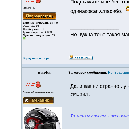
Подскажите мне бестол
Опытный
одинаковая.Спасибо.
Зарегистрирован:
18 июн
_________________
2013, 21:16
Сообщений:
90
Транспорт:
tactik100
Не нужна тебе такая ма
Пункты репутации:
55
Вернуться наверх
slavka
Заголовок сообщения:
Re: Воздуш
Да, и как ни странно , 
Главный мотомеханик
Уморил.
_________________
То, что мы знаем, - ограниче