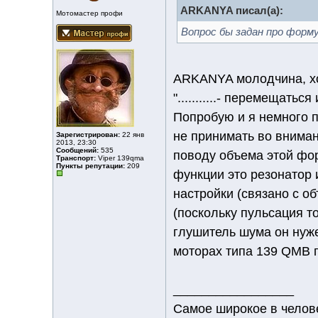
ARKANYA писал(а):
Мотомастер профи
Вопрос бы задан про форм
ARKANYA молодчина, хо
"...........- перемещать
Попробую и я немного п
не принимать во вниман
Зарегистрирован:
22 янв
2013, 23:30
Сообщений:
535
поводу объема этой фор
Транспорт:
Viper 139qmа
Пункты репутации:
209
функции это резонатор 
настройки (связано с о
(поскольку пульсация то
глушитель шума он нуже
моторах типа 139 QMB п
_________________
Самое широкое в челове