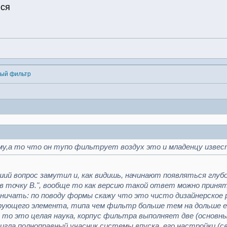
ся
ный фильтр
му,а то что он тупо фильтрует воздух это и младенцу извес
й вопрос замутил и, как видишь, начинают появляться глубоко
в точку В.", вообще то как версию такой ответ можно принят
ничать: по поводу формы скажу что это чисто дизайнерское р
ующего элемента, типа чем фильтр больше тем на дольше е
) то это целая наука, корпус фильтра выполняет две (основ
вигла полноправный учасник системы впуска, его настройки (с