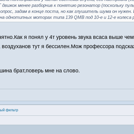
Т движок менее разборчив к понятию резонатор (поскольку п
опрос, задам в конце поста, но как глушитель шума он нужен
 на однотипных моторах типа 139 QMB под 10-е и 12-е колеса
ятно.Как я понял у 4т уровень звука всаса выше чем 
 воздуханов тут я бессилен.Мож профессора подска
шина брат,поверь мне на слово.
ный фильтр