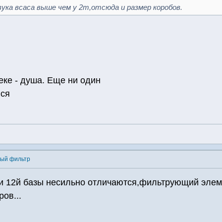
звука всаса выше чем у 2т,отсюда и размер коробов.
ке - душа. Еще ни один
ся
ный фильтр
и 12й базы несильно отличаются,фильтрующий элеме
ов...