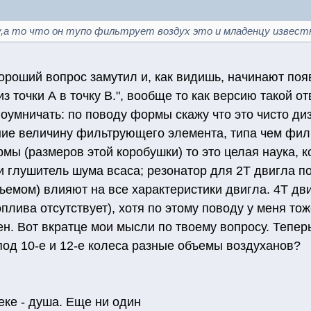
у,а то что он тупо фильтрует воздух это и младенцу извест
роший вопрос замутил и, как видишь, начинают поя
ся из точки А в точку В.", вообще то как версию такой 
оумничать: по поводу формы скажу что это чисто ди
ие величину фильтрующего элемента, типа чем филь
мы (размеров этой коробушки) то это целая наука, 
и глушитель шума всаса; резонатор для 2Т двигла п
бъемом) влияют на все характеристики двигла. 4Т д
плива отсутствует), хотя по этому поводу у меня тоже
н. Вот вкратце мои мысли по твоему вопросу. Тепер
од 10-е и 12-е колеса разные объемы воздуханов?
ке - душа. Еще ни один