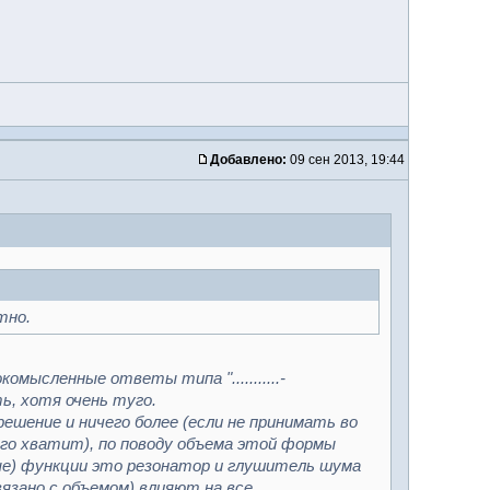
Добавлено:
09 сен 2013, 19:44
тно.
мысленные ответы типа "...........-
ь, хотя очень туго.
ешение и ничего более (если не принимать во
го хватит), по поводу объема этой формы
ные) функции это резонатор и глушитель шума
вязано с объемом) влияют на все