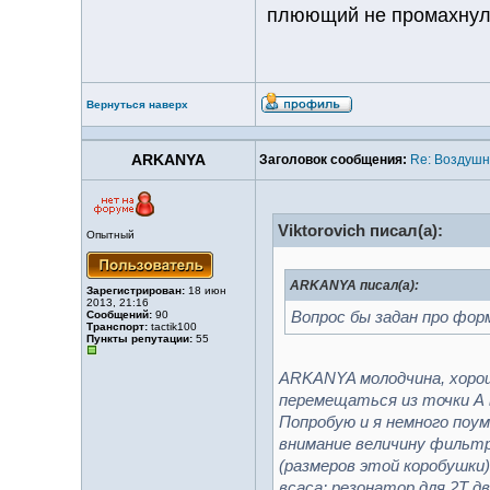
плюющий не промахнул
Вернуться наверх
ARKANYA
Заголовок сообщения:
Re: Воздуш
Viktorovich писал(а):
Опытный
ARKANYA писал(а):
Зарегистрирован:
18 июн
2013, 21:16
Сообщений:
90
Вопрос бы задан про фор
Транспорт:
tactik100
Пункты репутации:
55
ARKANYA молодчина, хороши
перемещаться из точки А 
Попробую и я немного поум
внимание величину фильтр
(размеров этой коробушки
всаса; резонатор для 2Т д