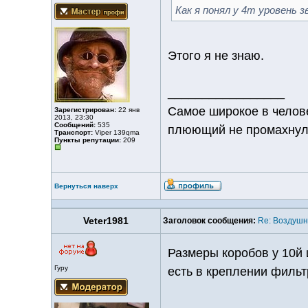
Как я понял у 4т уровень 
Этого я не знаю.
_________________
Самое широкое в челове
Зарегистрирован:
22 янв
2013, 23:30
Сообщений:
535
плюющий не промахнул
Транспорт:
Viper 139qmа
Пункты репутации:
209
Вернуться наверх
Veter1981
Заголовок сообщения:
Re: Воздуш
Размеры коробов у 10й 
Гуру
есть в креплении фильтр