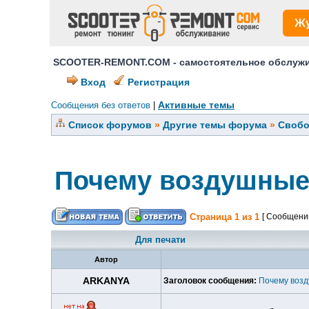
Ж
SCOOTER-REMONT.COM - самостоятельное обслужив
Вход
Регистрация
Активные темы
Сообщения без ответов
|
Список форумов
»
Другие темы форума
»
Свобо
Почему воздушные 
Страница
1
из
1
[ Сообщений
Для печати
Автор
ARKANYA
Заголовок сообщения:
Почему возд