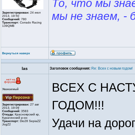
То, что мы знае
мы не знаем, - 
Зарегистрирован:
24 июл
2013, 19:50
Сообщений:
780
Транспорт:
Corrado Racing
139QMB
Вернуться наверх
las
Заголовок сообщения:
Re: Всех с новым годом!
ВСЕХ С НАС
Уважаемый
ГОДОМ!!!
Зарегистрирован:
27 авг
2013, 19:09
Сообщений:
3583
Откуда:
Красноярский кр,
Курагинский р-он
Удачи на дорог
Транспорт:
Dio28 SepiaZZ
JogZ2