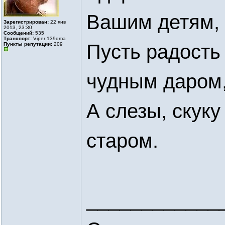
Вашим детям,
Зарегистрирован:
22 янв
2013, 23:30
Сообщений:
535
Транспорт:
Viper 139qmа
Пусть радость
Пункты репутации:
209
чудным даром
А слезы, скуку
старом.
____________