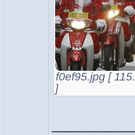
f0ef95.jpg [ 1
]
____________