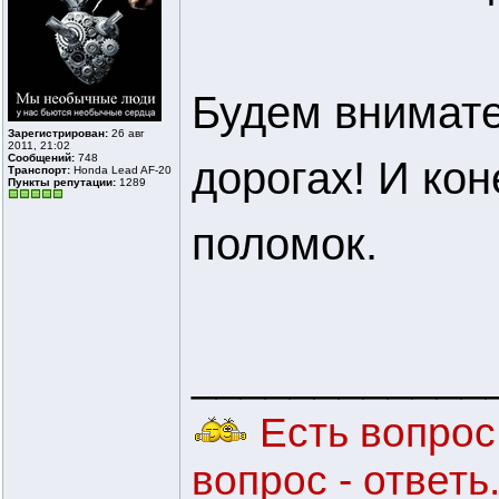
Будем внимате
Зарегистрирован:
26 авг
2011, 21:02
Сообщений:
748
дорогах! И ко
Транспорт:
Honda Lead AF-20
Пункты репутации:
1289
поломок.
____________
Есть вопрос 
вопрос - ответ