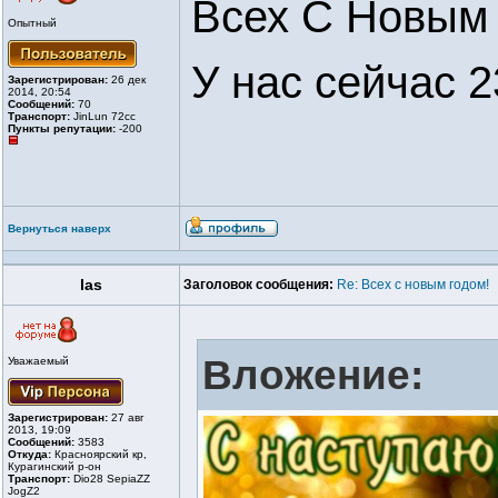
Всех С Новым 
Опытный
У нас сейчас 2
Зарегистрирован:
26 дек
2014, 20:54
Сообщений:
70
Транспорт:
JinLun 72cc
Пункты репутации:
-200
Вернуться наверх
las
Заголовок сообщения:
Re: Всех с новым годом!
Вложение:
Уважаемый
Зарегистрирован:
27 авг
2013, 19:09
Сообщений:
3583
Откуда:
Красноярский кр,
Курагинский р-он
Транспорт:
Dio28 SepiaZZ
JogZ2