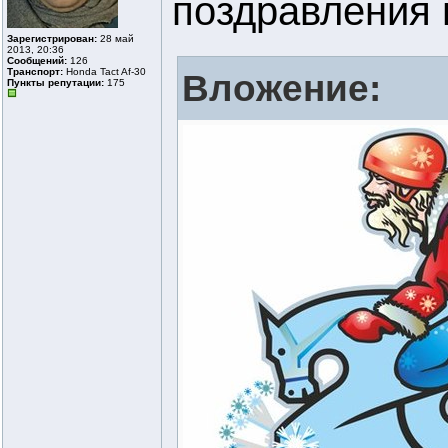
поздравления н
Зарегистрирован:
28 май
2013, 20:36
Сообщений:
126
Транспорт:
Honda Tact Af-30
Вложение:
Пункты репутации:
175