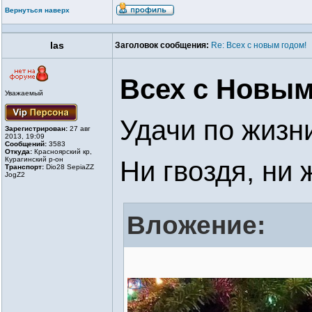
Вернуться наверх
las
Заголовок сообщения:
Re: Всех с новым годом!
Всех с Новым
Уважаемый
Удачи по жизн
Зарегистрирован:
27 авг
2013, 19:09
Сообщений:
3583
Откуда:
Красноярский кр,
Курагинский р-он
Ни гвоздя, ни ж
Транспорт:
Dio28 SepiaZZ
JogZ2
Вложение: