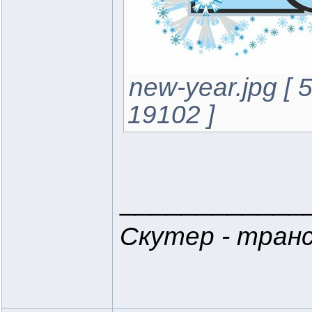
new-year.jpg [
19102 ]
____________
Скутер - тран