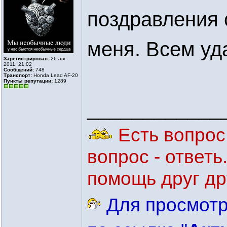
поздравления 
меня. Всем уд
Зарегистрирован:
26 авг
2011, 21:02
Сообщений:
748
Транспорт:
Honda Lead AF-20
Пункты репутации:
1289
____________
Есть вопрос 
вопрос - ответ
помощь друг др
Для просмотр