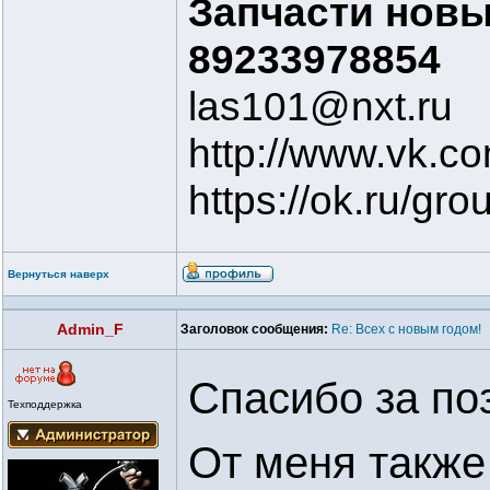
Запчасти новые
89233978854
las101@nxt.ru
http://www.vk.c
https://ok.ru/g
Вернуться наверх
Admin_F
Заголовок сообщения:
Re: Всех с новым годом!
Спасибо за по
Техподдержка
От меня также