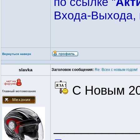
по ссылке "
Акт
Входа-Выхода, 
Вернуться наверх
slavka
Заголовок сообщения:
Re: Всех с новым годом!
C Новым 20
Главный мотомеханик
____________