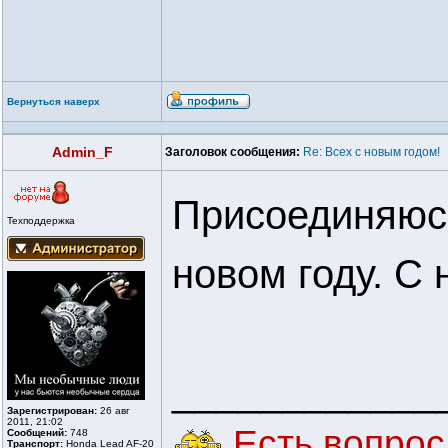
Вернуться наверх
Admin_F
Заголовок сообщения:
Re: Всех с новым годом!
Присоединяюсь
Техподдержка
новом году. С
____________
Зарегистрирован:
26 авг
2011, 21:02
Есть вопрос 
Сообщений:
748
Транспорт:
Honda Lead AF-20