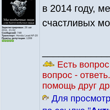
в 2014 году, 
счастливых м
Зарегистрирован:
26 авг
2011, 21:02
Сообщений:
748
Транспорт:
Honda Lead AF-20
Пункты репутации:
1289
____________
Есть вопрос 
вопрос - ответ
помощь друг др
Для просмотр