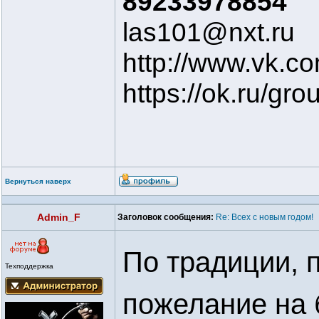
89233978854
las101@nxt.ru
http://www.vk.c
https://ok.ru/g
Вернуться наверх
Admin_F
Заголовок сообщения:
Re: Всех с новым годом!
По традиции, 
Техподдержка
пожелание на 