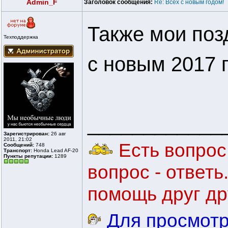
Admin_F
Заголовок сообщения:
Re: Всех с новым годом!
Также мои поз
Техподдержка
с новым 2017 
____________
Зарегистрирован:
26 авг
2011, 21:02
Есть вопрос 
Сообщений:
748
Транспорт:
Honda Lead AF-20
Пункты репутации:
1289
вопрос - ответ
помощь друг др
Для просмотр