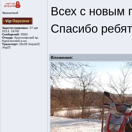
Всех с новым г
Уважаемый
Спасибо ребят
Зарегистрирован:
27 авг
2013, 19:09
Сообщений:
3583
Откуда:
Красноярский кр,
Курагинский р-он
Транспорт:
Dio28 SepiaZZ
JogZ2
Вложения: