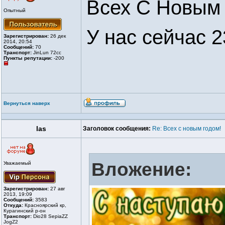
Всех С Новым 
Опытный
У нас сейчас 2
Зарегистрирован:
26 дек
2014, 20:54
Сообщений:
70
Транспорт:
JinLun 72cc
Пункты репутации:
-200
Вернуться наверх
las
Заголовок сообщения:
Re: Всех с новым годом!
Вложение:
Уважаемый
Зарегистрирован:
27 авг
2013, 19:09
Сообщений:
3583
Откуда:
Красноярский кр,
Курагинский р-он
Транспорт:
Dio28 SepiaZZ
JogZ2