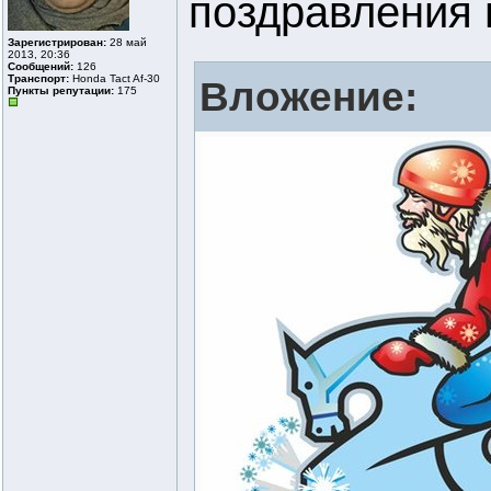
поздравления н
Зарегистрирован:
28 май
2013, 20:36
Сообщений:
126
Транспорт:
Honda Tact Af-30
Вложение:
Пункты репутации:
175