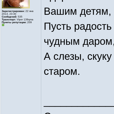
Вашим детям,
Зарегистрирован:
22 янв
2013, 23:30
Сообщений:
535
Транспорт:
Viper 139qmа
Пусть радость
Пункты репутации:
209
чудным даром
А слезы, скуку
старом.
____________