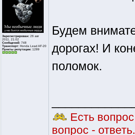
Будем внимате
Зарегистрирован:
26 авг
2011, 21:02
Сообщений:
748
дорогах! И ко
Транспорт:
Honda Lead AF-20
Пункты репутации:
1289
поломок.
____________
Есть вопрос 
вопрос - ответ