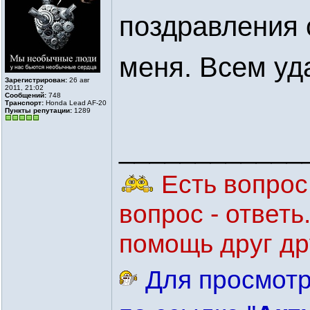
поздравления 
меня. Всем уд
Зарегистрирован:
26 авг
2011, 21:02
Сообщений:
748
Транспорт:
Honda Lead AF-20
Пункты репутации:
1289
____________
Есть вопрос 
вопрос - ответ
помощь друг др
Для просмотр