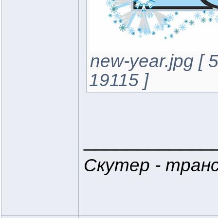
new-year.jpg [
19115 ]
____________
Скутер - тран