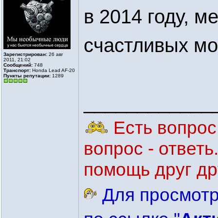
в 2014 году, 
счастливых м
Зарегистрирован:
26 авг
2011, 21:02
Сообщений:
748
Транспорт:
Honda Lead AF-20
Пункты репутации:
1289
____________
Есть вопрос 
вопрос - ответ
помощь друг др
Для просмотр