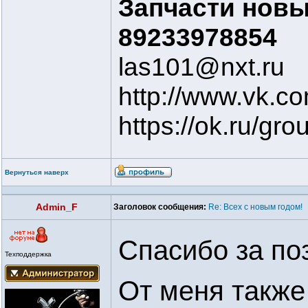
Запчасти новые
89233978854
las101@nxt.ru
http://www.vk.c
https://ok.ru/g
Вернуться наверх
Admin_F
Заголовок сообщения:
Re: Всех с новым годом!
Спасибо за по
Техподдержка
От меня также