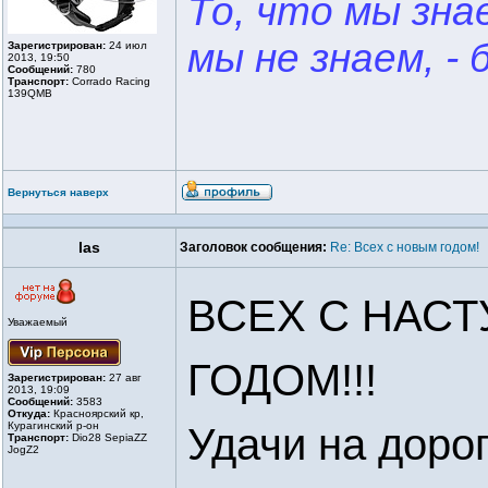
То, что мы знае
мы не знаем, - 
Зарегистрирован:
24 июл
2013, 19:50
Сообщений:
780
Транспорт:
Corrado Racing
139QMB
Вернуться наверх
las
Заголовок сообщения:
Re: Всех с новым годом!
ВСЕХ С НАС
Уважаемый
ГОДОМ!!!
Зарегистрирован:
27 авг
2013, 19:09
Сообщений:
3583
Откуда:
Красноярский кр,
Курагинский р-он
Удачи на дорог
Транспорт:
Dio28 SepiaZZ
JogZ2