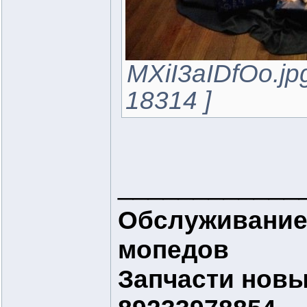
MXiI3aIDfOo.jp
18314 ]
____________
Обслуживание
мопедов
Запчасти новые