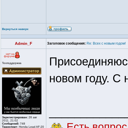
Вернуться наверх
Admin_F
Заголовок сообщения:
Re: Всех с новым годом!
Присоединяюсь
Техподдержка
новом году. С
____________
Зарегистрирован:
26 авг
2011, 21:02
Есть вопрос 
Сообщений:
748
Транспорт:
Honda Lead AF-20