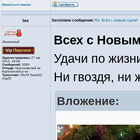
Вернуться наверх
las
Заголовок сообщения:
Re: Всех с новым годом!
Всех с Новым
Уважаемый
Удачи по жизн
Зарегистрирован:
27 авг
2013, 19:09
Сообщений:
3583
Откуда:
Красноярский кр,
Курагинский р-он
Ни гвоздя, ни ж
Транспорт:
Dio28 SepiaZZ
JogZ2
Вложение: