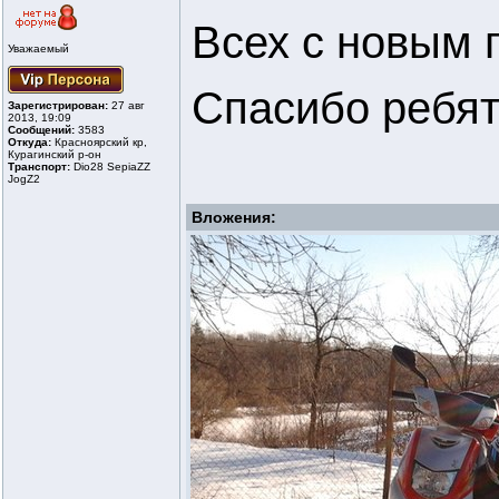
Всех с новым г
Уважаемый
Спасибо ребят
Зарегистрирован:
27 авг
2013, 19:09
Сообщений:
3583
Откуда:
Красноярский кр,
Курагинский р-он
Транспорт:
Dio28 SepiaZZ
JogZ2
Вложения: