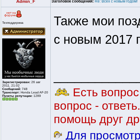
Admin_F
Заголовок сообщения:
Re: Всех с новым годом!
Также мои поз
Техподдержка
с новым 2017 
____________
Зарегистрирован:
26 авг
2011, 21:02
Есть вопрос 
Сообщений:
748
Транспорт:
Honda Lead AF-20
Пункты репутации:
1289
вопрос - ответ
помощь друг др
Для просмотр