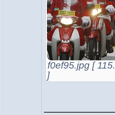
f0ef95.jpg [ 1
]
____________