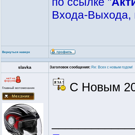
по ссылке "
Акт
Входа-Выхода, 
Вернуться наверх
slavka
Заголовок сообщения:
Re: Всех с новым годом!
C Новым 20
Главный мотомеханик
____________