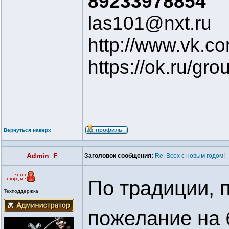
89233978854
las101@nxt.ru
http://www.vk.c
https://ok.ru/g
Вернуться наверх
Admin_F
Заголовок сообщения:
Re: Всех с новым годом!
По традиции, 
Техподдержка
пожелание на 