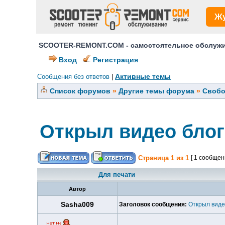
Ж
SCOOTER-REMONT.COM - самостоятельное обслужив
Вход
Регистрация
Активные темы
Сообщения без ответов
|
Список форумов
»
Другие темы форума
»
Свобо
Открыл видео блог
Страница
1
из
1
[ 1 сообщен
Для печати
Автор
Sasha009
Заголовок сообщения:
Открыл виде