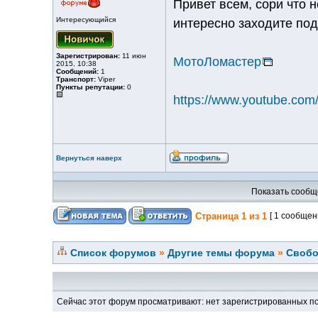
Привет всем, сори что 
Интересующийся
интересно заходите под
Зарегистрирован:
11 июн
МотоЛомастер
2015, 10:38
Сообщений:
1
Транспорт:
Viper
Пункты репутации:
0
https://www.youtube.co
Вернуться наверх
Показать сообщ
Страница
1
из
1
[ 1 сообщен
Список форумов
»
Другие темы форума
»
Свобо
Сейчас этот форум просматривают: нет зарегистрированных по