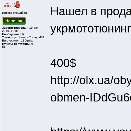
Нашел в прода
Интересующийся
укрмототюнинг
Зарегистрирован:
19 авг
2015, 19:01
Сообщений:
36
Транспорт:
Honda Today af61,
Eurotex Atom 139qmb.
Пункты репутации:
0
400$
http://olx.ua/o
obmen-IDdGu6