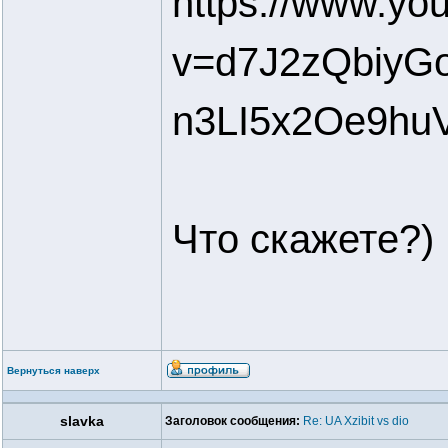
https://www.yo
v=d7J2zQbiyG
n3LI5x2Oe9hu
Что скажете?)
Вернуться наверх
slavka
Заголовок сообщения:
Re: UA Xzibit vs dio