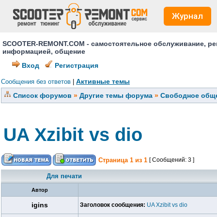
Журнал
SCOOTER-REMONT.COM - самостоятельное обслуживание, ремо
информацией, общение
Вход
Регистрация
Активные темы
Сообщения без ответов
|
Список форумов
»
Другие темы форума
»
Свободное обще
UA Xzibit vs dio
Страница
1
из
1
[ Сообщений: 3 ]
Для печати
Автор
igins
Заголовок сообщения:
UA Xzibit vs dio