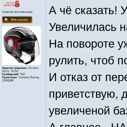
А чё сказать! 
Главный мотомеханик
Увеличилась на
На повороте у
рулить, чтоб п
Зарегистрирован:
24 июл
2013, 19:50
И отказ от пер
Сообщений:
780
Транспорт:
Corrado Racing
139QMB
приветствую, 
увеличеной ба