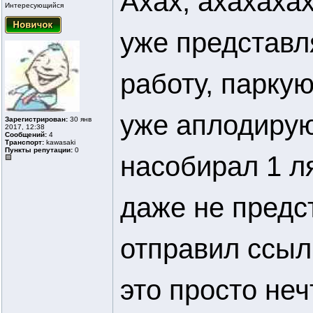
Ахах, ахахахах
Интересующийся
уже представл
работу, паркую
уже аплодирую
Зарегистрирован:
30 янв
2017, 12:38
Сообщений:
4
Транспорт:
kawasaki
Пункты репутации:
0
насобирал 1 л
даже не предс
отправил ссыл
это просто неч