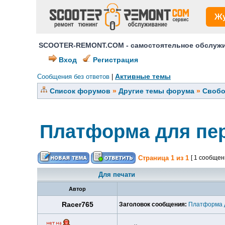
Ж
SCOOTER-REMONT.COM - самостоятельное обслужив
Вход
Регистрация
Активные темы
Сообщения без ответов
|
Список форумов
»
Другие темы форума
»
Свобо
Платформа для пер
Страница
1
из
1
[ 1 сообщен
Для печати
Автор
Racer765
Заголовок сообщения:
Платформа д