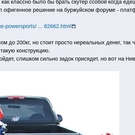
 как классно было бы брать скутер ссобой когда ед
л офигенное решение на буржуйском форуме - платф
e-powersports/ ... 82662.html
ом до 200кг, но стоит просто нереальных денег, так 
такую конструкцию.
йдет, слишком сильно задок присядет, но вот на Нив