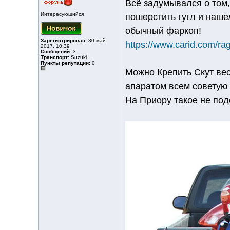
Всё задумывался о том,
Интересующийся
пошерстить гугл и наше
обычный фаркоп!
Зарегистрирован:
30 май
https://www.carid.com/rag
2017, 10:39
Сообщений:
3
Транспорт:
Suzuki
Пункты репутации:
0
Можно Крепить Скут вес
апаратом всем советую 
На Приору такое не подо