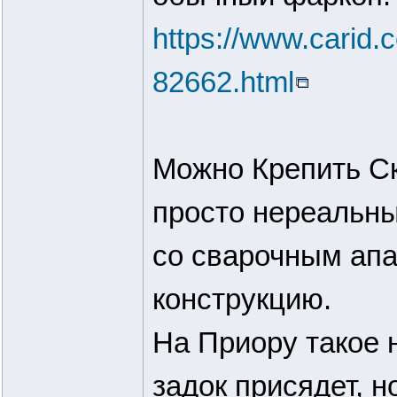
https://www.carid.
82662.html
Можно Крепить Ску
просто нереальных
со сварочным апа
конструкцию.
На Приору такое 
задок присядет, н