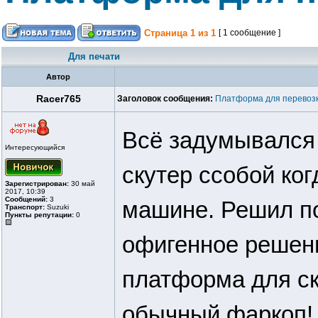
Страница
1
из
1
[ 1 сообщение ]
Для печати
Автор
Racer765
Заголовок сообщения:
Платформа для перевозк
Всё задумывался 
Интересующийся
скутер ссобой ког
Зарегистрирован:
30 май
2017, 10:39
Сообщений:
3
машине. Решил по
Транспорт:
Suzuki
Пункты репутации:
0
офигенное решен
платформа для ск
обычный фаркоп!