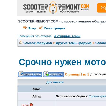
Ж
SCOOTER-REMONT.COM - самостоятельное обслужив
Вход
Регистрация
Активные темы
Сообщения без ответов
|
Список форумов
»
Другие темы форума
»
Свобо
Срочно нужен мото
Страница
1
из
1
[ 1 сообщен
Для печати
Автор
Alina
Заголовок сообщения:
Срочно нуже