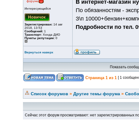
В интернет-магазин ну
Интересующийся
По обязанностям - экспр
З\п 10000+бензин+комп
Зарегистрирован:
14 авг
Подробности по тел. 0
2018, 13:53
Сообщений:
1
Транспорт:
Хонда ДИО
Пункты репутации:
0
Вернуться наверх
Показать сообщ
Страница
1
из
1
[ 1 сообщен
Список форумов
»
Другие темы форума
»
Свобо
Сейчас этот форум просматривают: нет зарегистрированных по