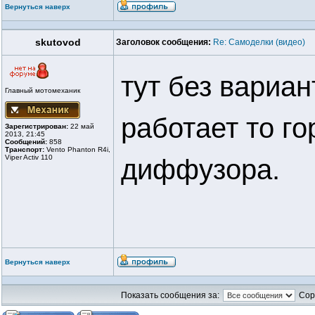
Вернуться наверх
skutovod
Заголовок сообщения:
Re: Самоделки (видео)
тут без вариан
Главный мотомеханик
работает то г
Зарегистрирован:
22 май
2013, 21:45
Сообщений:
858
Транспорт:
Vento Phanton R4i,
Viper Activ 110
диффузора.
Вернуться наверх
Показать сообщения за:
Сор