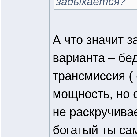
задыхается?
А что значит з
варианта – бе
трансмиссия ( 
мощность, но он
не раскручивае
богатый ты са