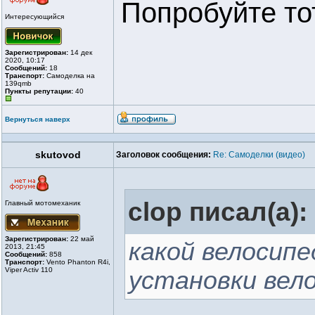
Попробуйте тот
Интересующийся
Зарегистрирован:
14 дек
2020, 10:17
Сообщений:
18
Транспорт:
Самоделка на
139qmb
Пункты репутации:
40
Вернуться наверх
skutovod
Заголовок сообщения:
Re: Самоделки (видео)
clop писал(а):
Главный мотомеханик
Зарегистрирован:
22 май
какой велосип
2013, 21:45
Сообщений:
858
Транспорт:
Vento Phanton R4i,
Viper Activ 110
установки вел