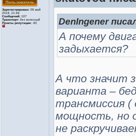
Зарегистрирован:
06 май
2019, 21:49
Сообщений:
107
DenIngener писал
Транспорт:
без колесный
Пункты репутации:
-92
А почему двиг
задыхается?
А что значит 
варианта – бе
трансмиссия (
мощность, но о
не раскручивае