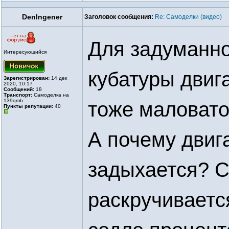
DenIngener
Заголовок сообщения:
Re: Самоделки (видео)
Для задуманно
Интересующийся
кубатуры двиг
Зарегистрирован:
14 дек
2020, 10:17
Сообщений:
18
Транспорт:
Самоделка на
139qmb
тоже маловато,
Пункты репутации:
40
А почему двиг
задыхается? 
раскручиваетс