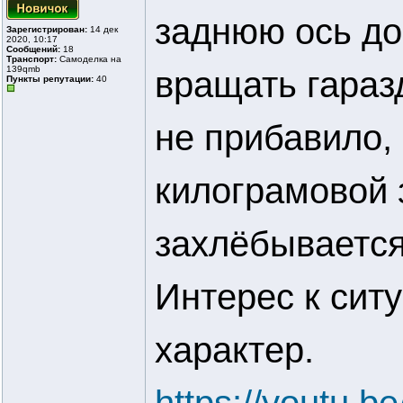
заднюю ось до 
Зарегистрирован:
14 дек
2020, 10:17
Сообщений:
18
Транспорт:
Самоделка на
139qmb
вращать гараз
Пункты репутации:
40
не прибавило, 
килограмовой 
захлёбывается
Интерес к сит
характер.