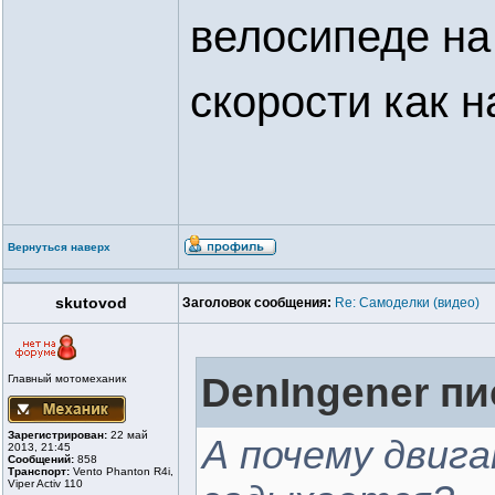
велосипеде на 
скорости как на
Вернуться наверх
skutovod
Заголовок сообщения:
Re: Самоделки (видео)
DenIngener пи
Главный мотомеханик
Зарегистрирован:
22 май
А почему двига
2013, 21:45
Сообщений:
858
Транспорт:
Vento Phanton R4i,
Viper Activ 110