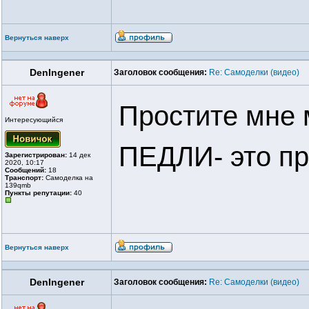
Вернуться наверх
DenIngener
Заголовок сообщения:
Re: Самоделки (видео)
Простите мне 
Интересующийся
ПЕДЛИ- это пр
Зарегистрирован:
14 дек
2020, 10:17
Сообщений:
18
Транспорт:
Самоделка на
139qmb
Пункты репутации:
40
Вернуться наверх
DenIngener
Заголовок сообщения:
Re: Самоделки (видео)