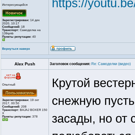
https://youtu.
Интересующийся
Зарегистрирован:
14 дек
2020, 10:17
Сообщений:
18
Транспорт:
Самоделка на
139qmb
Пункты репутации:
40
Вернуться наверх
Alex Push
Заголовок сообщения:
Re: Самоделки (видео)
Крутой вестер
Опытный
снежную пусты
Зарегистрирован:
19 окт
2017, 00:50
Сообщений:
208
Транспорт:
BAJAJ BOXER 150
X
засады, но от
Пункты репутации:
378