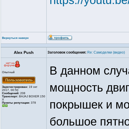
https://youtu.b
Вернуться наверх
Alex Push
Заголовок сообщения:
Re: Самоделки (видео)
В данном случ
Опытный
мощность двиг
Зарегистрирован:
19 окт
2017, 00:50
Сообщений:
208
Транспорт:
BAJAJ BOXER 150
X
покрышек и м
Пункты репутации:
378
большое пятно