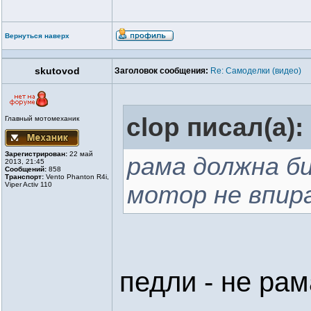
Вернуться наверх
skutovod
Заголовок сообщения:
Re: Самоделки (видео)
clop писал(а):
Главный мотомеханик
Зарегистрирован:
22 май
рама должна б
2013, 21:45
Сообщений:
858
Транспорт:
Vento Phanton R4i,
Viper Activ 110
мотор не впир
педли - не рам