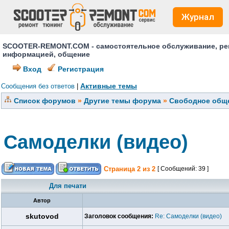
Журнал
SCOOTER-REMONT.COM - самостоятельное обслуживание, ремо
информацией, общение
Вход
Регистрация
Активные темы
Сообщения без ответов
|
Список форумов
»
Другие темы форума
»
Свободное обще
Самоделки (видео)
Страница
2
из
2
[ Сообщений: 39 ]
Для печати
Автор
skutovod
Заголовок сообщения:
Re: Самоделки (видео)