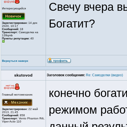
Свечу вчера в
Интересующийся
Богатит?
Зарегистрирован:
14 дек
2020, 10:17
Сообщений:
18
Транспорт:
Самоделка на
139qmb
Пункты репутации:
40
Вернуться наверх
skutovod
Заголовок сообщения:
Re: Самоделки (видео)
конечно богат
Главный мотомеханик
режимом работ
Зарегистрирован:
22 май
2013, 21:45
Сообщений:
858
Транспорт:
Vento Phanton R4i,
Viper Activ 110
данный резуль