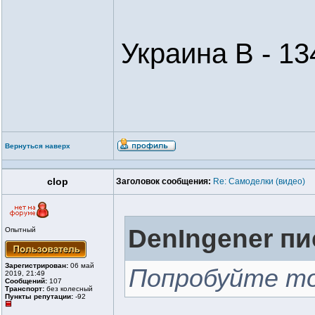
Украина В - 13
Вернуться наверх
clop
Заголовок сообщения:
Re: Самоделки (видео)
DenIngener пи
Опытный
Зарегистрирован:
06 май
Попробуйте то
2019, 21:49
Сообщений:
107
Транспорт:
без колесный
Пункты репутации:
-92