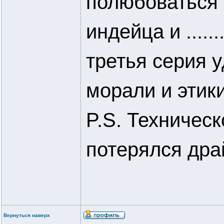
полюбоваться 
индейца и .....
третья серия 
морали и этик
P.S. Техничес
потерялся дра
Вернуться наверх