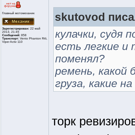
skutovod писа
Главный мотомеханик
Зарегистрирован:
22 май
кулачки, судя п
2013, 21:45
Сообщений:
858
Транспорт:
Vento Phanton R4i,
Viper Activ 110
есть легкие и
поменял?
ремень, какой 
груза, какие на
торк ревизиров