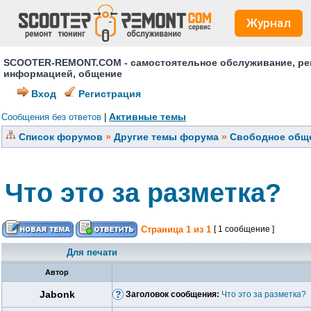
Журнал
SCOOTER-REMONT.COM - самостоятельное обслуживание, ремо
информацией, общение
Вход
Регистрация
Активные темы
Сообщения без ответов
|
Список форумов
»
Другие темы форума
»
Свободное обще
Что это за разметка?
Страница
1
из
1
[ 1 сообщение ]
Для печати
Автор
Jabonk
Заголовок сообщения:
Что это за разметка?