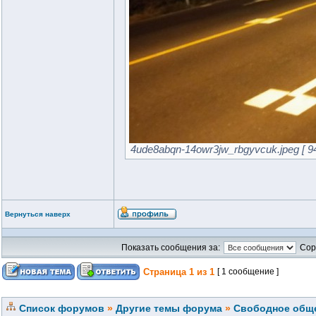
4ude8abqn-14owr3jw_rbgyvcuk.jpeg [ 9
Вернуться наверх
Показать сообщения за:
Сор
Страница
1
из
1
[ 1 сообщение ]
Список форумов
»
Другие темы форума
»
Свободное обще