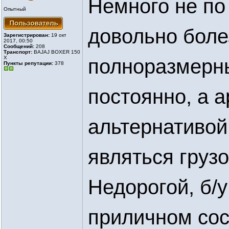
Немного не по
Опытный
довольно боле
Зарегистрирован:
19 окт
2017, 00:50
Сообщений:
208
Транспорт:
BAJAJ BOXER 150
X
полноразмерны
Пункты репутации:
378
постоянно, а 
альтернативой
являться грузо
Недорогой, б/у
приличном сос