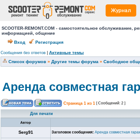
Журнал
SCOOTER-REMONT.COM - самостоятельное обслуживание, ремо
информацией, общение
Вход
Регистрация
Активные темы
Сообщения без ответов
|
Список форумов
»
Другие темы форума
»
Свободное обще
Аренда совместная га
Страница
1
из
1
[ Сообщений: 2 ]
Для печати
Автор
Serg91
Заголовок сообщения:
Аренда совместная гара