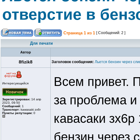
отверстие в бенз
Страница
1
из
1
[ Сообщений: 2 ]
Для печати
Автор
8fizik8
Заголовок сообщения:
Льется бензин через сли
Всем привет. 
Интересующийся
за проблема и
Зарегистрирован:
14 апр
2023, 09:50
Сообщений:
1
Транспорт:
kawasaki zx6r
Пункты репутации:
0
кавасаки зх6р 
бензин через 