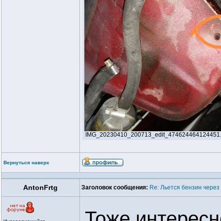
IMG_20230410_200713_edit_474624464124451.jpg
Вернуться наверх
AntonFrtg
Заголовок сообщения:
Re: Льется бензин через
Тоже интересн