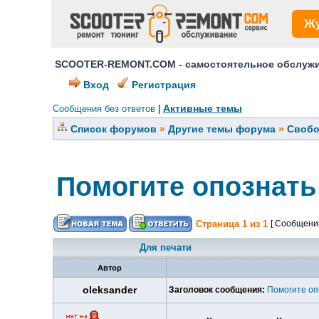
Ж
SCOOTER-REMONT.COM - самостоятельное обслужив
Вход
Регистрация
Активные темы
Сообщения без ответов
|
Список форумов
»
Другие темы форума
»
Свобо
Помогите опознать
Страница
1
из
1
[ Сообщений
Для печати
Автор
oleksander
Заголовок сообщения:
Помогите оп