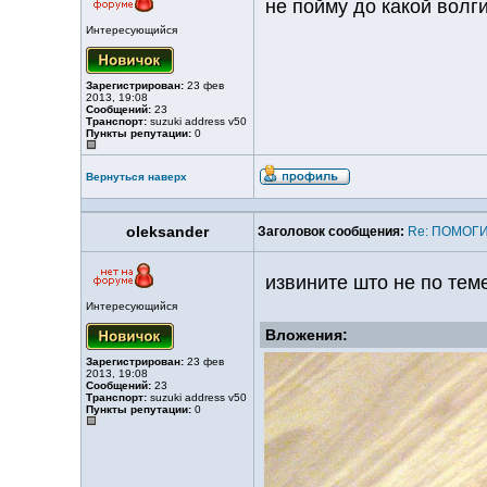
не пойму до какой волг
Интересующийся
Зарегистрирован:
23 фев
2013, 19:08
Сообщений:
23
Транспорт:
suzuki address v50
Пункты репутации:
0
Вернуться наверх
oleksander
Заголовок сообщения:
Re: ПОМОГИТ
извините што не по тем
Интересующийся
Вложения:
Зарегистрирован:
23 фев
2013, 19:08
Сообщений:
23
Транспорт:
suzuki address v50
Пункты репутации:
0