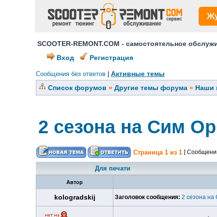
Ж
SCOOTER-REMONT.COM - самостоятельное обслужив
Вход
Регистрация
Активные темы
Сообщения без ответов
|
Список форумов
»
Другие темы форума
»
Наши 
2 сезона на Сим Ор
Страница
1
из
1
[ Сообщений
Для печати
Автор
kologradskij
Заголовок сообщения:
2 сезона на