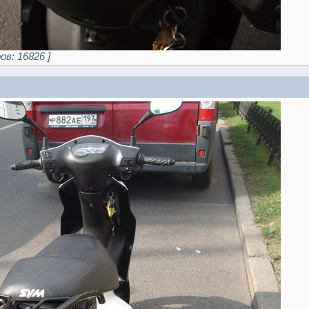
ов: 16826 ]