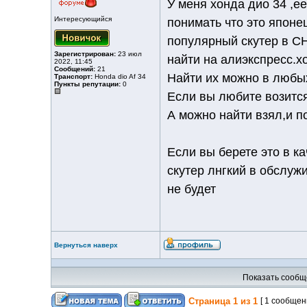
У меня хонда дио 34 ,е
Интересующийся
понимать что это японе
популярный скутер в СН
Зарегистрирован:
23 июл
найти на алиэкспресс.х
2022, 11:45
Сообщений:
21
Найти их можно в любы
Транспорт:
Honda dio Af 34
Пункты репутации:
0
Если вы любите возится
А можно найти взял,и п
Если вы берете это в ка
скутер лнгкий в обслуж
не будет
Вернуться наверх
Показать сообщ
Страница
1
из
1
[ 1 сообщен