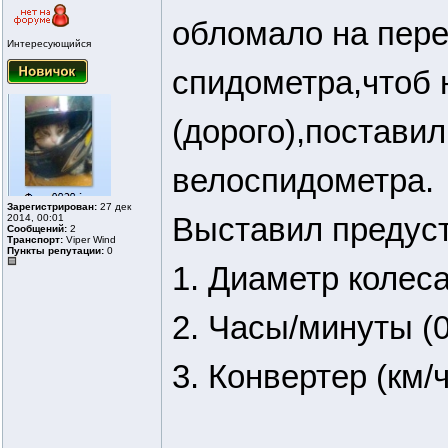
обломало на пере
Интересующийся
спидометра,чтоб 
(дорого),постави
велоспидометра.
Зарегистрирован:
27 дек
Выставил предуст
2014, 00:01
Сообщений:
2
Транспорт:
Viper Wind
Пункты репутации:
0
1. Диаметр колеса
2. Часы/минуты (0
3. Конвертер (км/ч