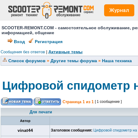
Журнал
SCOOTER-REMONT.COM - самостоятельное обслуживание, ремо
информацией, общение
Вход
Регистрация
Активные темы
Сообщения без ответов
|
Список форумов
»
Другие темы форума
»
Наша техника
Цифровой спидометр н
Страница
1
из
1
[ 1 сообщение ]
Для печати
Автор
vinat44
Заголовок сообщения:
Цифровой спидометр на 