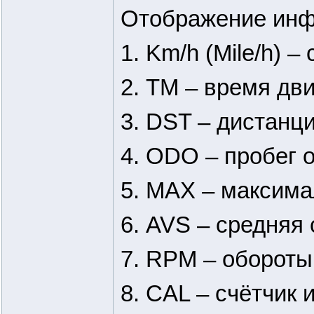
Отображение инф
1. Km/h (Mile/h) 
2. TM – время дв
3. DST – дистанц
4. ODO – пробег 
5. MAX – максима
6. AVS – средняя 
7. RPM – обороты
8. CAL – счётчик