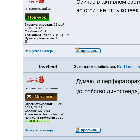
Сейчас в активном сост
Интересующийся
но стоит не пять копеек
Зарегистрирован:
21 май
2019, 10:46
Сообщений:
8
Транспорт:
Yiben YB50QT-3K
Пункты репутации:
0
Вернуться наверх
lovelead
Заголовок сообщения:
Re: Передел
Думаю, о перфораторах м
Главный мотомеханик
устройство диностенда
Зарегистрирован:
28 сен
2018, 20:23
Сообщений:
853
Транспорт:
honda lead 90
Пункты репутации:
2310
Вернуться наверх