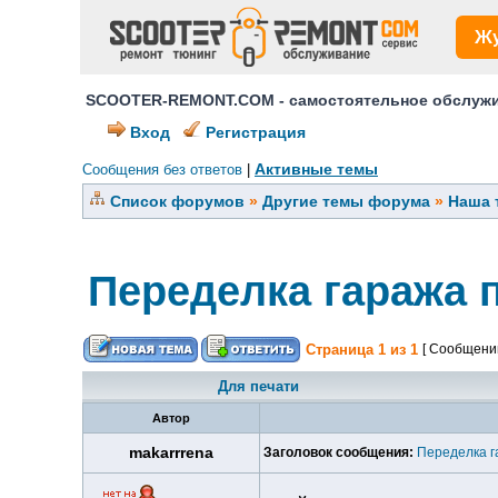
Ж
SCOOTER-REMONT.COM - самостоятельное обслужив
Вход
Регистрация
Активные темы
Сообщения без ответов
|
Список форумов
»
Другие темы форума
»
Наша 
Переделка гаража 
Страница
1
из
1
[ Сообщений
Для печати
Автор
makarrrena
Заголовок сообщения:
Переделка г