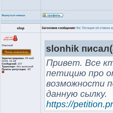
Вернуться наверх
clop
Заголовок сообщения:
Re: Петиция об отмене к
slonhik писал(
Опытный
Зарегистрирован:
06 май
Привет. Все к
2019, 21:49
Сообщений:
107
Транспорт:
без колесный
Пункты репутации:
-92
петицию про о
возможности 
данную сылку.
https://petition.