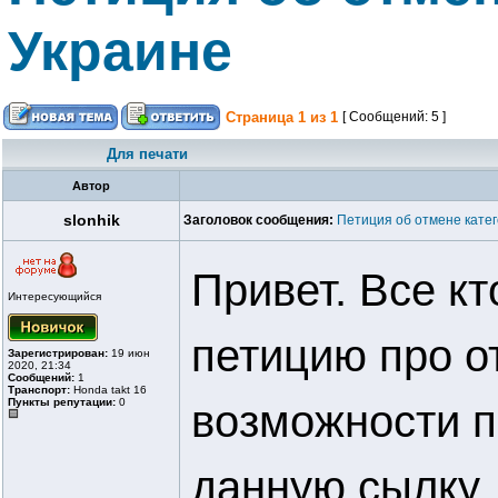
Украине
Страница
1
из
1
[ Сообщений: 5 ]
Для печати
Автор
slonhik
Заголовок сообщения:
Петиция об отмене катег
Привет. Все к
Интересующийся
петицию про о
Зарегистрирован:
19 июн
2020, 21:34
Сообщений:
1
Транспорт:
Honda takt 16
Пункты репутации:
0
возможности п
данную сылку.