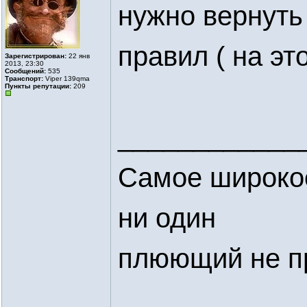
нужно вернут
правил ( на это
Зарегистрирован:
22 янв
2013, 23:30
Сообщений:
535
Транспорт:
Viper 139qmа
Пункты репутации:
209
____________
Самое широкое
ни один
плюющий не п