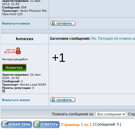
Зарегистрирован:
22 май
2013, 21:45
Сообщений:
858
Транспорт:
Vento Phanton R4i,
Viper Activ 110
Вернуться наверх
konevas
Заголовок сообщения:
Re: Петиция об отмене к
+1
Интересующийся
Зарегистрирован:
24 июн
2020, 14:34
Сообщений:
2
Транспорт:
Honda Lead SS50
Пункты репутации:
0
Вернуться наверх
Показать сообщения за:
Сор
Страница
1
из
1
[ Сообщений: 5 ]