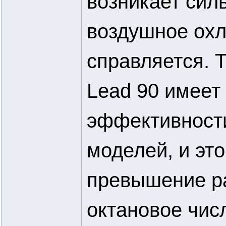
возникает сил
воздушное ох
справляется. 
Lead 90 имеет
эффективности
моделей, и эт
превышение ра
октановое чис