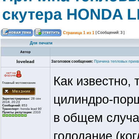
скутера HONDA L
Страница
1
из
1
[ Сообщений: 3 ]
Для печати
Автор
lovelead
Заголовок сообщения:
Причина тепловых прихв
Как известно,
Главный мотомеханик
цилиндро-порш
Зарегистрирован:
28 сен
2018, 20:23
Сообщений:
853
Транспорт:
honda lead 90
Пункты репутации:
2310
в общем случа
голодание (ко