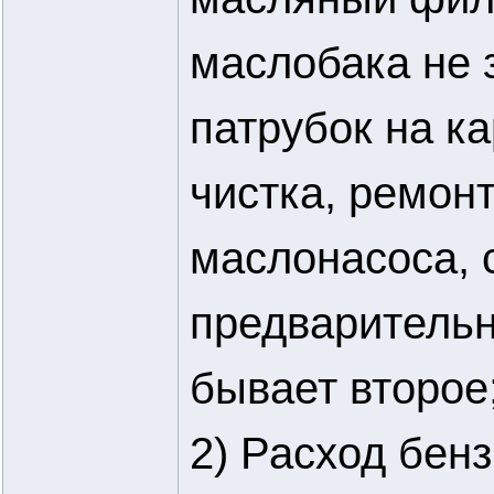
маслобака не 
патрубок на к
чистка, ремон
маслонасоса, 
предваритель
бывает второе
2) Расход бен