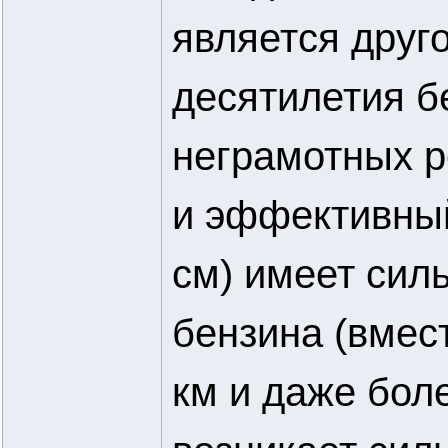
является друг
десятилетия б
неграмотных 
и эффективный 
см) имеет сил
бензина (вмест
км и даже боле