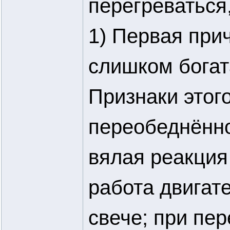
перегреваться,
1) Первая при
слишком богат
Признаки этог
переобеднённо
вялая реакция 
работа двигат
свече; при пе