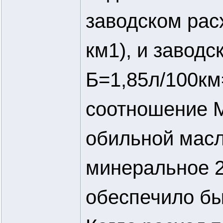
заводском рас
км1), и завод
Б=1,85л/100км
соотношение М
обильной мас
минеральное 2
обеспечило бы