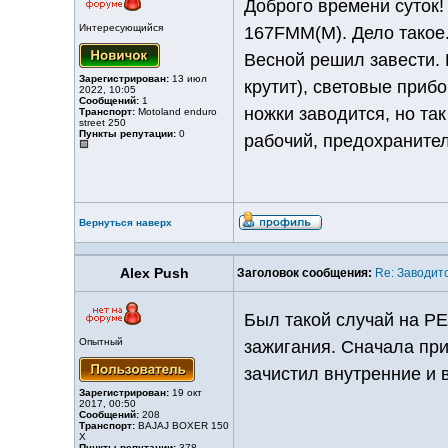
Доброго времени суток!
Интересующийся
167FMM(M). Дело такое.
Весной решил завести. 
Зарегистрирован:
13 июл
крутит), световые прибо
2022, 10:05
Сообщений:
1
ножки заводится, но так
Транспорт:
Motoland enduro
street 250
Пункты репутации:
0
рабочий, предохранител
Вернуться наверх
Alex Push
Заголовок сообщения:
Re: Заводитс
Был такой случай на PE
Опытный
зажигания. Сначала при
зачистил внутренние и
Зарегистрирован:
19 окт
2017, 00:50
Сообщений:
208
Транспорт:
BAJAJ BOXER 150
X
Пункты репутации:
378