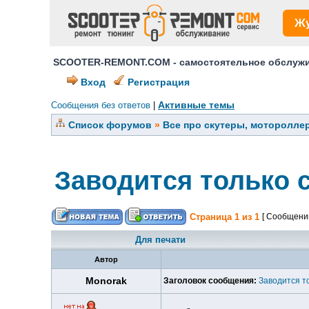
Ж
SCOOTER-REMONT.COM - самостоятельное обслужив
Вход
Регистрация
Активные темы
Сообщения без ответов
|
Список форумов
»
Все про скутеры, мотороллер
Заводится только с
Страница
1
из
1
[ Сообщений
Для печати
Автор
Monorak
Заголовок сообщения:
Заводится то