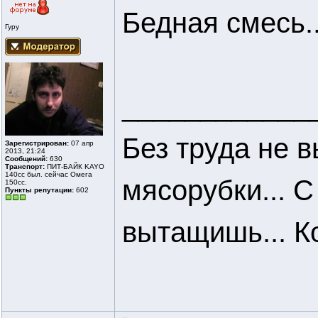
Бедная смесь..
Гуру
____________
Без труда не 
Зарегистрирован:
07 апр
2013, 21:24
Сообщений:
630
Транспорт:
ПИТ-БАЙК KAYO
140cc был. сейчас Омега
мясорубки... С
150сс.
Пункты репутации:
602
вытащишь... Кор