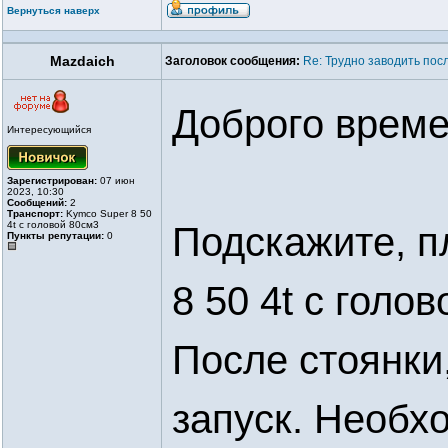
Вернуться наверх
Mazdaich
Заголовок сообщения:
Re: Трудно заводить пос
Доброго време
Интересующийся
Зарегистрирован:
07 июн
2023, 10:30
Сообщений:
2
Транспорт:
Kymco Super 8 50
4t с головой 80см3
Подскажите, пл
Пункты репутации:
0
8 50 4t с голо
После стоянки
запуск. Необх