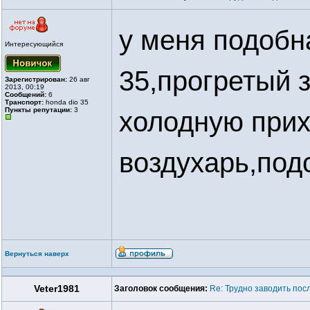
у меня подобн
Интересующийся
35,прогретый 
Зарегистрирован:
26 авг
2013, 00:19
Сообщений:
6
Транспорт:
honda dio 35
Пункты репутации:
3
холодную прих
воздухарь,под
Вернуться наверх
Veter1981
Заголовок сообщения:
Re: Трудно заводить пос