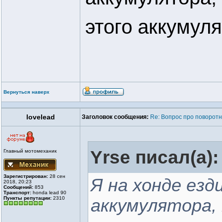
этого аккумул
Вернуться наверх
lovelead
Заголовок сообщения:
Re: Вопрос про поворотн
Yrse писал(а):
Главный мотомеханик
Зарегистрирован:
28 сен
Я на хонде езд
2018, 20:23
Сообщений:
853
Транспорт:
honda lead 90
Пункты репутации:
2310
аккумулятора, 