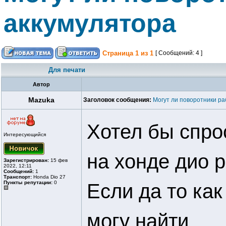
аккумулятора
Страница
1
из
1
[ Сообщений: 4 ]
Для печати
Автор
Mazuka
Заголовок сообщения:
Могут ли поворотники ра
Хотел бы спро
Интересующийся
на хонде дио р
Зарегистрирован:
15 фев
2022, 12:11
Сообщений:
1
Транспорт:
Honda Dio 27
Пункты репутации:
0
Если да то как
могу найти.