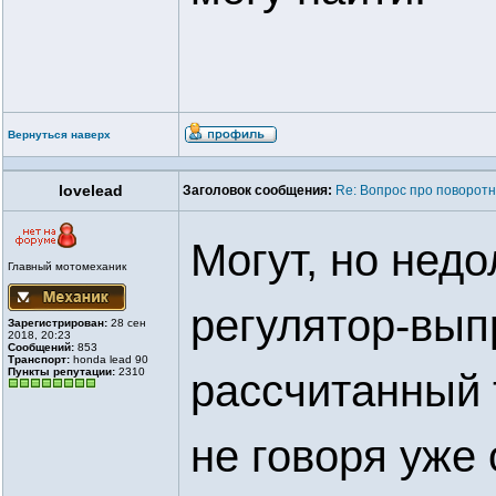
Вернуться наверх
lovelead
Заголовок сообщения:
Re: Вопрос про поворотн
Могут, но недол
Главный мотомеханик
регулятор-вып
Зарегистрирован:
28 сен
2018, 20:23
Сообщений:
853
Транспорт:
honda lead 90
Пункты репутации:
2310
рассчитанный 
не говоря уже 