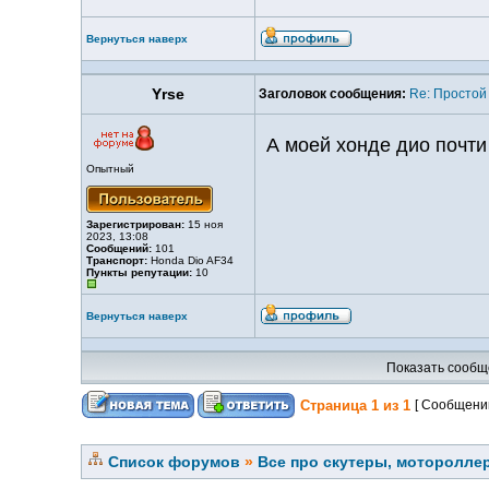
Вернуться наверх
Yrse
Заголовок сообщения:
Re: Простой
А моей хонде дио почти
Опытный
Зарегистрирован:
15 ноя
2023, 13:08
Сообщений:
101
Транспорт:
Honda Dio AF34
Пункты репутации:
10
Вернуться наверх
Показать сообщ
Страница
1
из
1
[ Сообщений
Список форумов
»
Все про скутеры, мотороллер