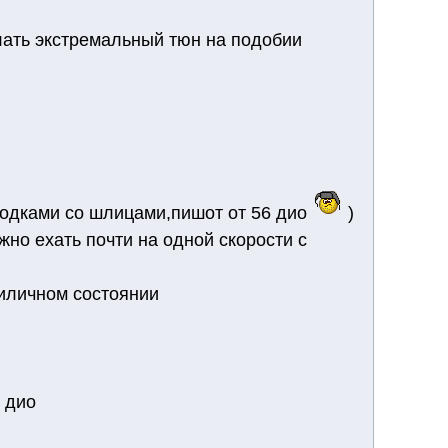
елать экстремальный тюн на подобии
лодками со шлицами,пишот от 56 дио
)
жно ехать почти на одной скорости с
риличном состоянии
 дио