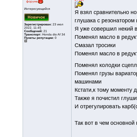
Интересующийся
Я взял сравнительно но
глушака с резонатором 
Зарегистрирован:
23 июл
Я уже совершил некий в
2022, 11:45
Сообщений:
21
Транспорт:
Honda dio Af 34
Поменял масло в редук
Пункты репутации:
0
Смазал тросики
Поменял масло в редук
Поменял колодки сцепл
Поменял грузы вариатор
машинами
Кстати,к тому моменту 
Также я почистил глуши
И отрегулировать карб(
Так вот в чем основной