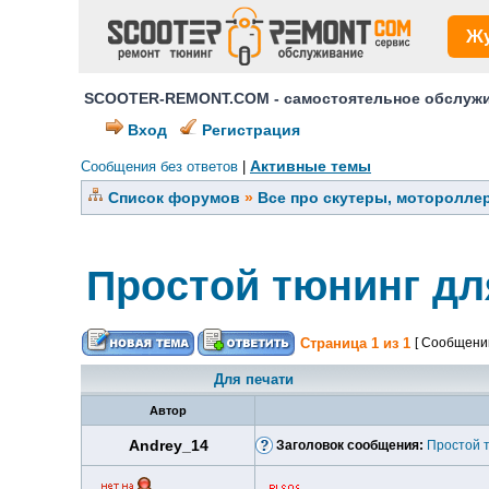
Ж
SCOOTER-REMONT.COM - самостоятельное обслужив
Вход
Регистрация
Активные темы
Сообщения без ответов
|
Список форумов
»
Все про скутеры, мотороллер
Простой тюнинг дл
Страница
1
из
1
[ Сообщений
Для печати
Автор
Andrey_14
Заголовок сообщения:
Простой т