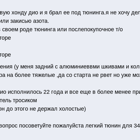
вую хонду дио и я брал ее под тюнинга.я не хочу д
или закисью азота.
 своем роде тюнинга или послепокупочное т/о
торе
торе
ения (у меня задний с алюминиеввми шкивами и ко
а на более тяжелые ,да со старта не рвет но уже мо
дио исполнилось 22 года и все еще в более менее п
тель тросиком
он до этого не держал холостые)
 вопрос посоветуйте пожалуйста легкий тюнин для 34