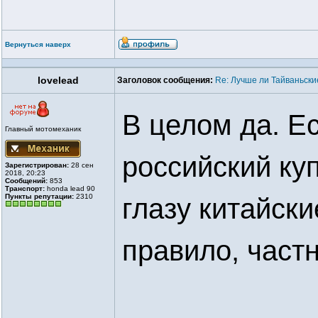
Вернуться наверх
lovelead
Заголовок сообщения:
Re: Лучше ли Тайваньски
В целом да. Е
Главный мотомеханик
российский ку
Зарегистрирован:
28 сен
2018, 20:23
Сообщений:
853
Транспорт:
honda lead 90
Пункты репутации:
2310
глазу китайски
правило, част