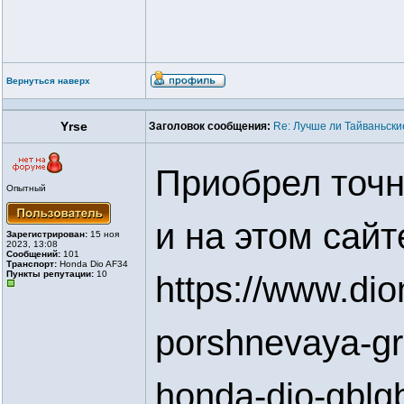
Вернуться наверх
Yrse
Заголовок сообщения:
Re: Лучше ли Тайваньски
Приобрел точн
Опытный
и на этом сайт
Зарегистрирован:
15 ноя
2023, 13:08
Сообщений:
101
Транспорт:
Honda Dio AF34
Пункты репутации:
10
https://www.diom
porshnevaya-gr
honda-dio-gblg