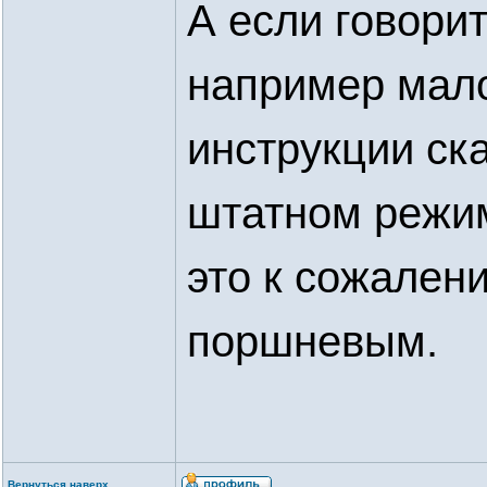
А если говори
например мало
инструкции ска
штатном режим
это к сожален
поршневым.
Вернуться наверх