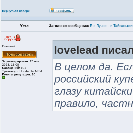
Вернуться наверх
Yrse
Заголовок сообщения:
Re: Лучше ли Тайваньски
lovelead писал
Опытный
Зарегистрирован:
15 ноя
В целом да. Ес
2023, 13:08
Сообщений:
101
Транспорт:
Honda Dio AF34
Пункты репутации:
10
российский куп
глазу китайски
правило, част