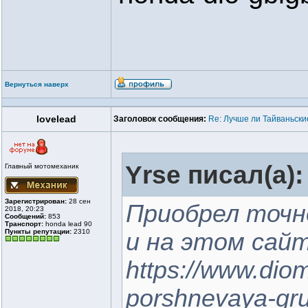
Вернуться наверх
lovelead
Заголовок сообщения:
Re: Лучше ли Тайваньски
Yrse писал(а):
Главный мотомеханик
Зарегистрирован:
28 сен
Приобрел точн
2018, 20:23
Сообщений:
853
Транспорт:
honda lead 90
Пункты репутации:
2310
и на этом сай
https://www.dioma
porshnevaya-gru