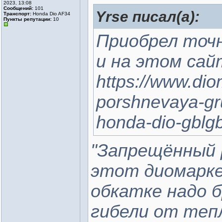
2023, 13:08
Сообщений:
101
Yrse писал(а):
Транспорт:
Honda Dio AF34
Пункты репутации:
10
Приобрел точ
и на этом сай
https://www.diom
porshnevaya-gr
honda-dio-gblg
"Запрещённый 
этот диомарке
обкатке надо б
гибели от теп