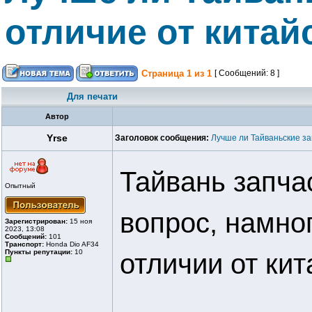
отличие от китай
Страница
1
из
1
[ Сообщений: 8 ]
Для печати
Автор
Yrse
Заголовок сообщения:
Лучше ли Тайваньские за
Тайвань запча
Опытный
вопрос, намно
Зарегистрирован:
15 ноя
2023, 13:08
Сообщений:
101
Транспорт:
Honda Dio AF34
Пункты репутации:
10
отличии от кит