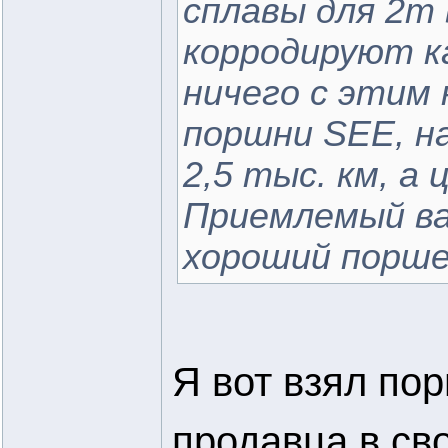
сплавы для 2т 
корродируют ка
ничего с этим 
поршни SEE, н
2,5 тыс. км, а
Приемлемый ва
хороший порше
Я вот взял по
продавца в сво