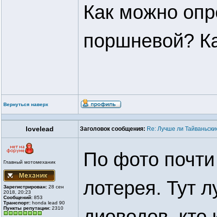
Как можно опр
поршневой? Ка
Вернуться наверх
lovelead
Заголовок сообщения:
Re: Лучше ли Тайваньски
По фото почти 
Главный мотомеханик
лотерея. Тут 
Зарегистрирован:
28 сен
2018, 20:23
Сообщений:
853
Транспорт:
honda lead 90
Пункты репутации:
2310
диоводов, кто