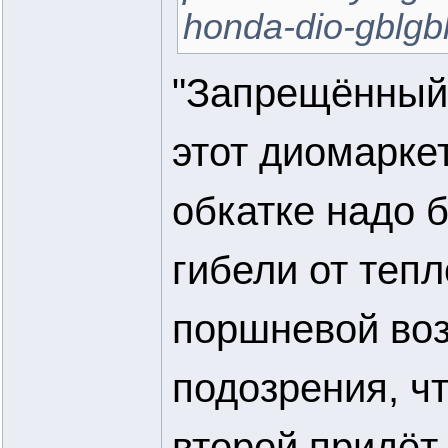
honda-dio-gblgb
"Запрещённый 
этот диомаркет
обкатке надо б
гибели от теп
поршневой воз
подозрения, ч
второй придёт