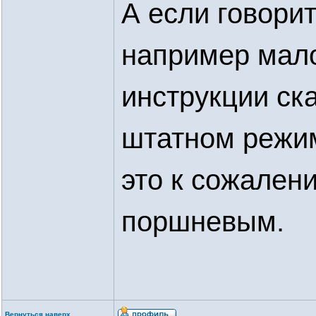
А если говори
например мало
инструкции ска
штатном режим
это к сожален
поршневым.
Вернуться наверх