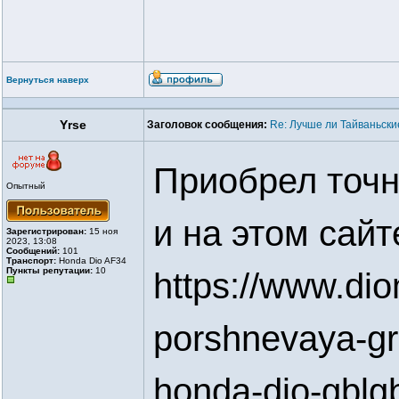
Вернуться наверх
Yrse
Заголовок сообщения:
Re: Лучше ли Тайваньски
Приобрел точн
Опытный
и на этом сайт
Зарегистрирован:
15 ноя
2023, 13:08
Сообщений:
101
Транспорт:
Honda Dio AF34
Пункты репутации:
10
https://www.diom
porshnevaya-gr
honda-dio-gblg