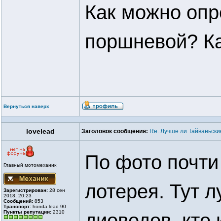
Как можно опр
поршневой? Ка
Вернуться наверх
lovelead
Заголовок сообщения:
Re: Лучше ли Тайваньски
По фото почти 
Главный мотомеханик
лотерея. Тут 
Зарегистрирован:
28 сен
2018, 20:23
Сообщений:
853
Транспорт:
honda lead 90
Пункты репутации:
2310
диоводов, кто