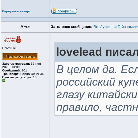
Вернуться наверх
Yrse
Заголовок сообщения:
Re: Лучше ли Тайваньски
lovelead писал
Опытный
Зарегистрирован:
15 ноя
В целом да. Ес
2023, 13:08
Сообщений:
101
Транспорт:
Honda Dio AF34
Пункты репутации:
10
российский куп
глазу китайски
правило, част