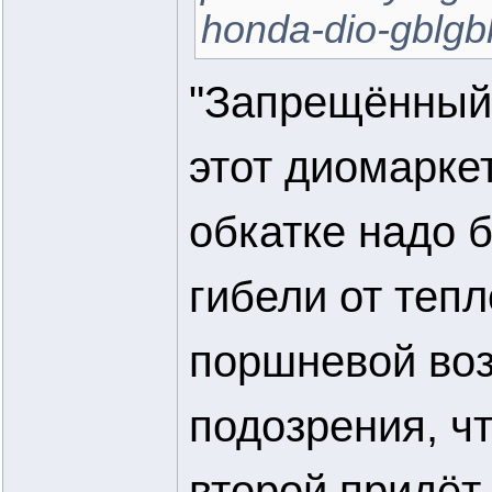
honda-dio-gblgb
"Запрещённый 
этот диомаркет
обкатке надо б
гибели от теп
поршневой воз
подозрения, ч
второй придёт