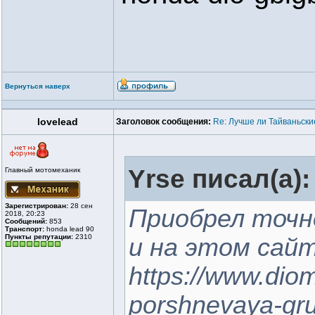
Вернуться наверх
lovelead
Заголовок сообщения:
Re: Лучше ли Тайваньски
Yrse писал(а):
Главный мотомеханик
Зарегистрирован:
28 сен
Приобрел точн
2018, 20:23
Сообщений:
853
Транспорт:
honda lead 90
Пункты репутации:
2310
и на этом сай
https://www.dioma
porshnevaya-gru