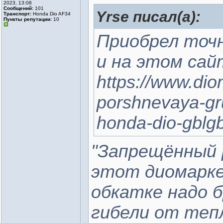
2023, 13:08
Сообщений:
101
Yrse писал(а):
Транспорт:
Honda Dio AF34
Пункты репутации:
10
Приобрел точ
и на этом сай
https://www.diom
porshnevaya-gr
honda-dio-gblg
"Запрещённый 
этот диомарке
обкатке надо б
гибели от теп