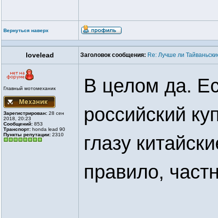
Вернуться наверх
lovelead
Заголовок сообщения:
Re: Лучше ли Тайваньски
В целом да. Е
Главный мотомеханик
российский ку
Зарегистрирован:
28 сен
2018, 20:23
Сообщений:
853
Транспорт:
honda lead 90
Пункты репутации:
2310
глазу китайски
правило, част