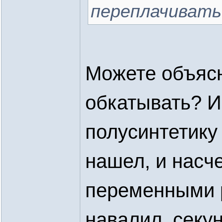
переплачивать
Можете объясн
обкатывать? И
полусинтетику 
нашел, и насче
переменными 
навалил, секун