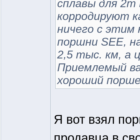
сплавы для 2т 
корродируют ка
ничего с этим 
поршни SEE, н
2,5 тыс. км, а
Приемлемый ва
хороший порше
Я вот взял по
продавца в сво