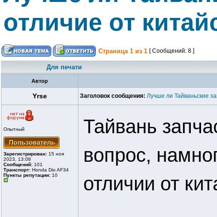
отличие от китай
Страница
1
из
1
[ Сообщений: 8 ]
Для печати
Автор
Yrse
Заголовок сообщения:
Лучше ли Тайваньские за
Тайвань запча
Опытный
вопрос, намно
Зарегистрирован:
15 ноя
2023, 13:08
Сообщений:
101
Транспорт:
Honda Dio AF34
Пункты репутации:
10
отличии от кит