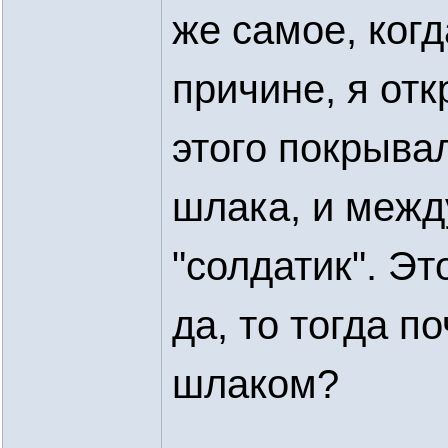
же самое, когд
причине, я отк
этого покрыва
шлака, и межд
"солдатик". Эт
да, то тогда п
шлаком?