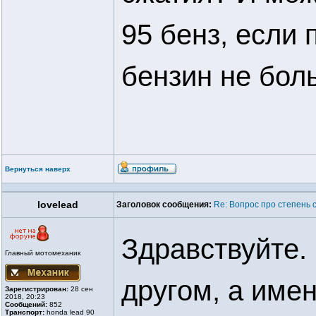
95 бенз, если
бензин не бол
Вернуться наверх
lovelead
Заголовок сообщения:
Re: Вопрос про степень 
Здравствуйте.
Главный мотомеханик
другом, а име
Зарегистрирован:
28 сен
2018, 20:23
Сообщений:
852
Транспорт:
honda lead 90