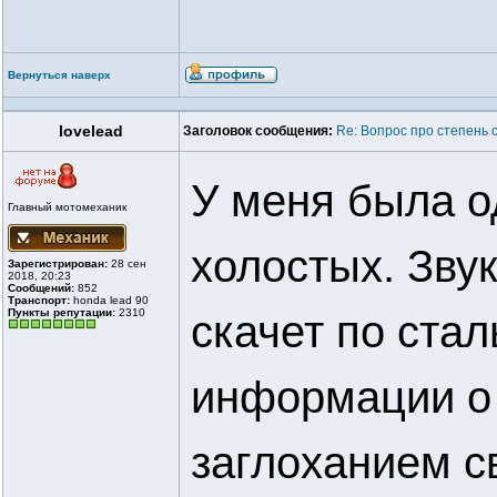
Вернуться наверх
lovelead
Заголовок сообщения:
Re: Вопрос про степень 
У меня была о
Главный мотомеханик
холостых. Зву
Зарегистрирован:
28 сен
2018, 20:23
Сообщений:
852
Транспорт:
honda lead 90
Пункты репутации:
2310
скачет по стал
информации о 
заглоханием с