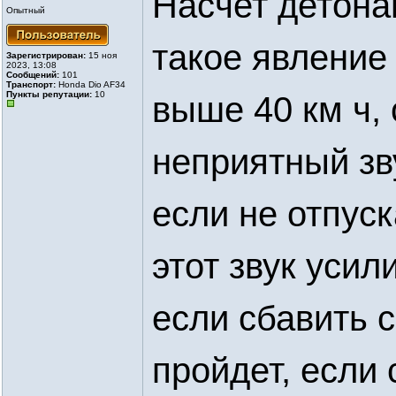
Насчет детона
Опытный
такое явление 
Зарегистрирован:
15 ноя
2023, 13:08
Сообщений:
101
Транспорт:
Honda Dio AF34
Пункты репутации:
10
выше 40 км ч, 
неприятный зв
если не отпуск
этот звук усил
если сбавить 
пройдет, если 