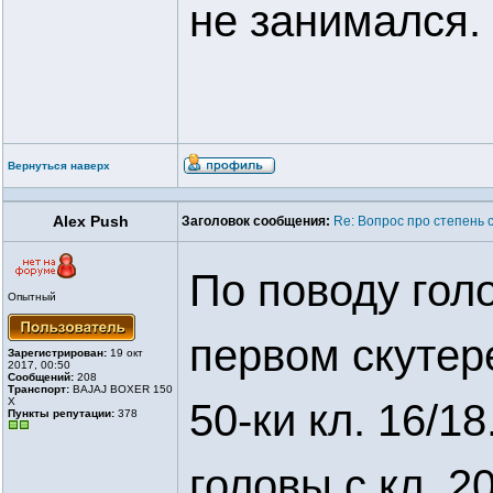
не занимался.
Вернуться наверх
Alex Push
Заголовок сообщения:
Re: Вопрос про степень 
По поводу гол
Опытный
первом скутере
Зарегистрирован:
19 окт
2017, 00:50
Сообщений:
208
Транспорт:
BAJAJ BOXER 150
X
50-ки кл. 16/1
Пункты репутации:
378
головы с кл. 2