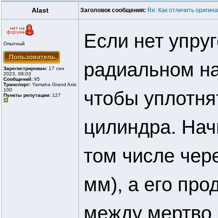
Alast
Заголовок сообщения:
Re: Как отличить оригин
Если нет упруг
Опытный
радиальном на
Зарегистрирован:
17 сен
2023, 08:03
Сообщений:
95
Транспорт:
Yamaha Grand Axis
100
чтобы уплотня
Пункты репутации:
127
цилиндра. Нач
том числе чер
мм), а его про
между мертво