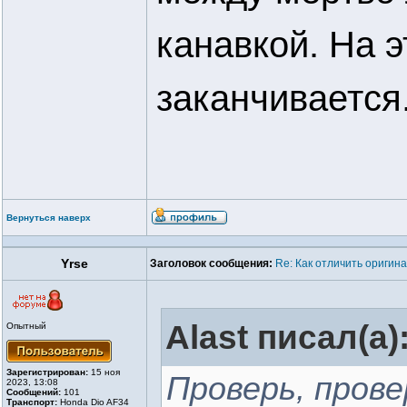
канавкой. На 
заканчивается.
Вернуться наверх
Yrse
Заголовок сообщения:
Re: Как отличить оригин
Alast писал(а)
Опытный
Зарегистрирован:
15 ноя
Проверь, прове
2023, 13:08
Сообщений:
101
Транспорт:
Honda Dio AF34