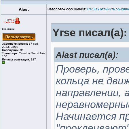
Alast
Заголовок сообщения:
Re: Как отличить оригин
Yrse писал(а):
Опытный
Зарегистрирован:
17 сен
2023, 08:03
Сообщений:
95
Alast писал(а):
Транспорт:
Yamaha Grand Axis
100
Пункты репутации:
127
Проверь, прове
кольца не дви
направлении, 
неравномерный
Начинается пр
"проклеивают"