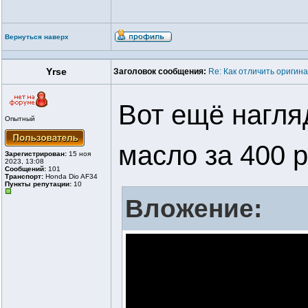
Вернуться наверх
Yrse
Заголовок сообщения:
Re: Как отличить оригин
Вот ещё нагля
Опытный
масло за 400 р
Зарегистрирован:
15 ноя
2023, 13:08
Сообщений:
101
Транспорт:
Honda Dio AF34
Пункты репутации:
10
Вложение: