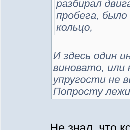
разбирал двиг
пробега, было
кольцо,
И здесь один и
виновато, или 
упругости не 
Попросту лежи
Не знал, что к