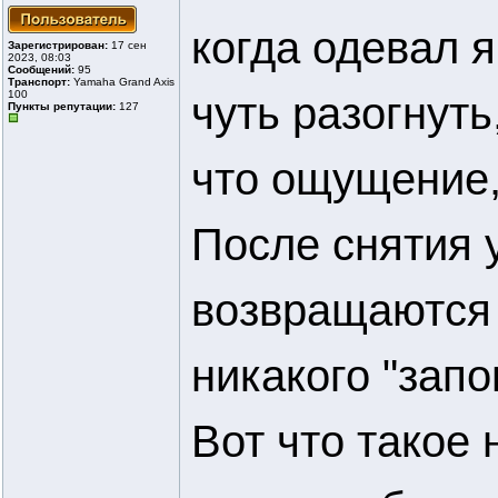
когда одевал 
Зарегистрирован:
17 сен
2023, 08:03
Сообщений:
95
Транспорт:
Yamaha Grand Axis
100
чуть разогнуть
Пункты репутации:
127
что ощущение,
После снятия 
возвращаются 
никакого "запо
Вот что такое 