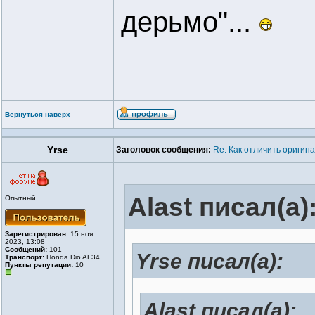
дерьмо"...
Вернуться наверх
Yrse
Заголовок сообщения:
Re: Как отличить оригин
Alast писал(а)
Опытный
Зарегистрирован:
15 ноя
2023, 13:08
Сообщений:
101
Yrse писал(а):
Транспорт:
Honda Dio AF34
Пункты репутации:
10
Alast писал(а):