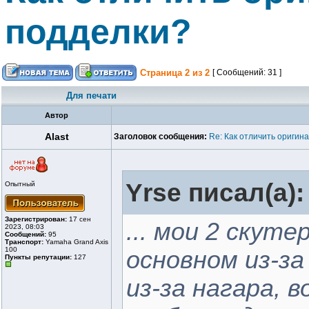
подделки?
Страница
2
из
2
[ Сообщений: 31 ]
Для печати
Автор
Alast
Заголовок сообщения:
Re: Как отличить оригин
Yrse писал(а):
Опытный
Зарегистрирован:
17 сен
... мои 2 скут
2023, 08:03
Сообщений:
95
Транспорт:
Yamaha Grand Axis
100
основном из-за
Пункты репутации:
127
из-за нагара, в