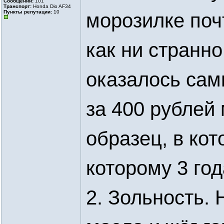
Сообщений:
101
Транспорт:
Honda Dio AF34
Пункты репутации:
10
морозилке почт
как ни странно
оказалось сам
за 400 рублей 
образец, в кот
которому 3 год
2. Зольность. 