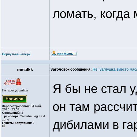
ломать, когда
Вернуться наверх
mmalkk
Заголовок сообщения:
Re: Заглушка вместо мас
Я бы не стал 
Интересующийся
он там рассчит
Зарегистрирован:
04 май
2025, 23:58
Сообщений:
4
Транспорт:
Yamaha Jog next
zone
дибилами в га
Пункты репутации:
0