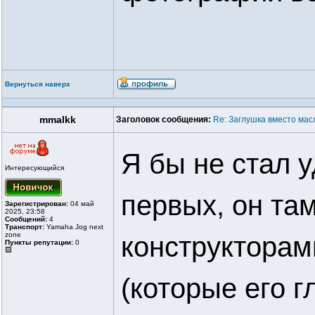
Вернуться наверх
mmalkk
Заголовок сообщения:
Re: Заглушка вместо мас
Я бы не стал 
Интересующийся
первых, он та
Зарегистрирован:
04 май
2025, 23:58
Сообщений:
4
Транспорт:
Yamaha Jog next
zone
конструкторам
Пункты репутации:
0
(которые его 