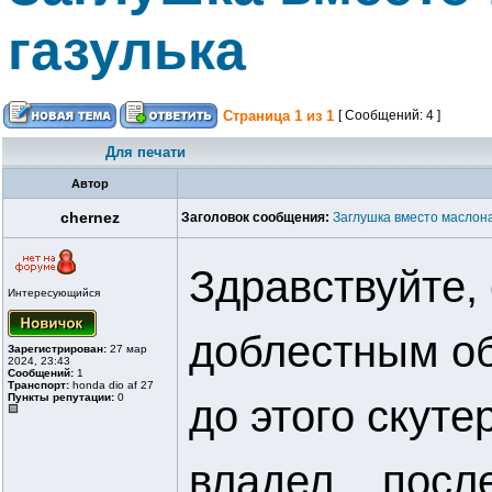
газулька
Страница
1
из
1
[ Сообщений: 4 ]
Для печати
Автор
chernez
Заголовок сообщения:
Заглушка вместо маслона
Здравствуйте,
Интересующийся
доблестным об
Зарегистрирован:
27 мар
2024, 23:43
Сообщений:
1
Транспорт:
honda dio af 27
Пункты репутации:
0
до этого скуте
владел... посл