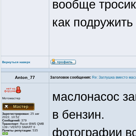
вообще тросик
как подружить 
Вернуться наверх
Anton_77
Заголовок сообщения:
Re: Заглушка вместо мас
маслонасос за
Мотомастер
в бензин.
Зарегистрирован:
25 авг
2022, 10:52
Сообщений:
379
Транспорт:
Racer BWS QMB
139 / VENTO SMART II
фотографии вс
Пункты репутации:
535