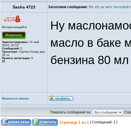
Sasha 4723
Заголовок сообщения:
Re: Из за чего тепловой 
Ну маслонамос
Интересующийся
масло в баке 
Зарегистрирован:
10 май
2024, 20:22
Сообщений:
2
Транспорт:
Скутер Хонда дио
35 zx
бензина 80 мл
Пункты репутации:
0
Вернуться наверх
Показать сообщения за:
Сор
Страница
1
из
1
[ Сообщений: 2 ]