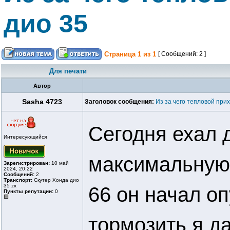
дио 35
Страница
1
из
1
[ Сообщений: 2 ]
Для печати
Автор
Sasha 4723
Заголовок сообщения:
Из за чего тепловой при
Сегодня ехал 
Интересующийся
максимальную 
Зарегистрирован:
10 май
2024, 20:22
Сообщений:
2
Транспорт:
Скутер Хонда дио
35 zx
66 он начал о
Пункты репутации:
0
тормозить я да