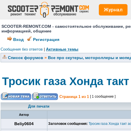
Журнал
SCOOTER-REMONT.COM - самостоятельное обслуживание, ремо
информацией, общение
Вход
Регистрация
Активные темы
Сообщения без ответов
|
Список форумов
»
Все про скутеры, мотороллеры и мопед
Тросик газа Хонда так
Страница
1
из
1
[ 1 сообщение ]
Для печати
Автор
Beliy0604
Заголовок сообщения:
Тросик газа Хонда такт 