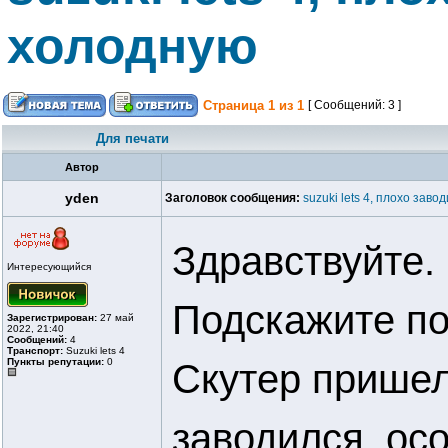
холодную
Страница
1
из
1
[ Сообщений: 3 ]
Для печати
Автор
yden
Заголовок сообщения:
suzuki lets 4, плохо зав
Здравствуйте.
Интересующийся
Подскажите пож
Зарегистрирован:
27 май
2022, 21:40
Сообщений:
4
Транспорт:
Suzuki lets 4
Пункты репутации:
0
Скутер пришел
заводился, ос