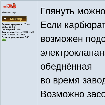
Глянуть можно
Мотомастер
Если карбюрат
Зарегистрирован:
25 авг
2022, 10:52
Сообщений:
379
Транспорт:
Racer BWS QMB
139 / VENTO SMART II
возможен подс
Пункты репутации:
535
электроклапан
обеднённая
во время заво
Возможно засо