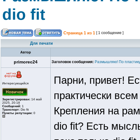
dio fit
Страница
1
из
1
[ 1 сообщение ]
Для печати
Автор
primorec24
Заголовок сообщения:
Размышляю! По пластику. 
Парни, привет! Е
Интересующийся
практически всем 
Зарегистрирован:
14 май
2025, 20:18
Сообщений:
1
Крепления на рам
Транспорт:
Dio fit
Пункты репутации:
0
dio fit? Есть мыс