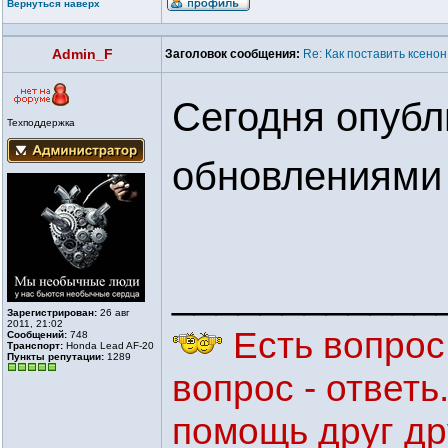
Вернуться наверх
Admin_F
Заголовок сообщения:
Re: Как поставить ксенон
Сегодня опубл
Техподдержка
обновлениями 
____________
Зарегистрирован:
26 авг
2011, 21:02
Есть вопрос 
Сообщений:
748
Транспорт:
Honda Lead AF-20
Пункты репутации:
1289
вопрос - ответ
помощь друг др