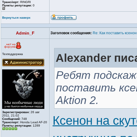
Транспорт:
RINGRI
Пункты репутации:
0
Вернуться наверх
Admin_F
Заголовок сообщения:
Re: Как поставить ксенон
Alexander писа
Техподдержка
Ребят подскаж
поставить ксе
Aktion 2.
Зарегистрирован:
26 авг
2011, 21:02
Ксенон на ску
Сообщений:
748
Транспорт:
Honda Lead AF-20
Пункты репутации:
1289