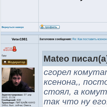
Вернуться наверх
Veter1981
Заголовок сообщения:
Re: Как поставить ксенон
Mateo писал(а
Гуру
сгорел комутат
ксенона,, пост
стоял, а кому
Зарегистрирован:
07 апр
2013, 21:24
так что ну его.
Сообщений:
630
Транспорт:
ПИТ-БАЙК KAYO
140cc был. сейчас Омега