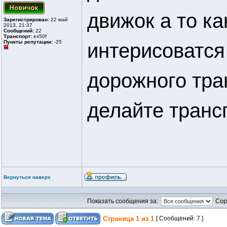
движок а то к
Зарегистрирован:
22 май
2013, 21:37
Сообщений:
22
Транспорт:
ex50f
Пункты репутации:
-25
интерисоватся 
дорожного тра
делайте тран
Вернуться наверх
Показать сообщения за:
Сор
Страница
1
из
1
[ Сообщений: 7 ]