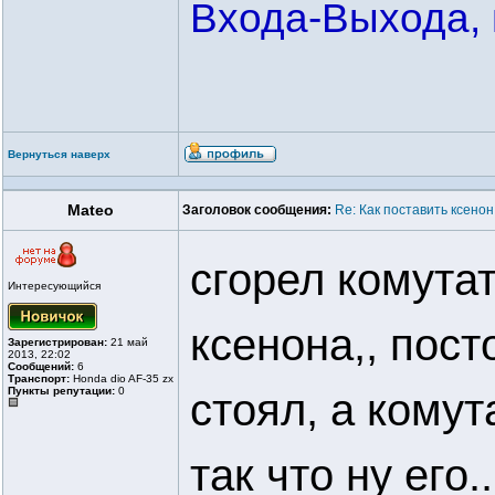
Входа-Выхода, 
Вернуться наверх
Mateo
Заголовок сообщения:
Re: Как поставить ксенон
сгорел комутат
Интересующийся
ксенона,, пост
Зарегистрирован:
21 май
2013, 22:02
Сообщений:
6
Транспорт:
Honda dio AF-35 zx
Пункты репутации:
0
стоял, а кому
так что ну его..